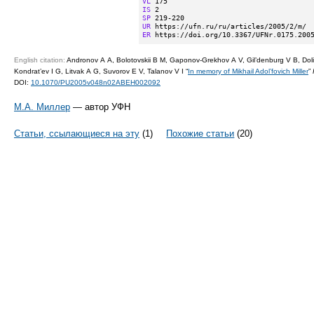
VL
IS
SP
UR
ER
 https://doi.org/10.3367/UFNr.0175.200
English citation:
Andronov A A, Bolotovskii B M, Gaponov-Grekhov A V, Gil’denburg V B, Doli
Kondrat’ev I G, Litvak A G, Suvorov E V, Talanov V I “
In memory of Mikhail Adol’fovich Miller
”
DOI:
10.1070/PU2005v048n02ABEH002092
М.А. Миллер
— автор УФН
Статьи, ссылающиеся на эту
(1)
Похожие статьи
(20)