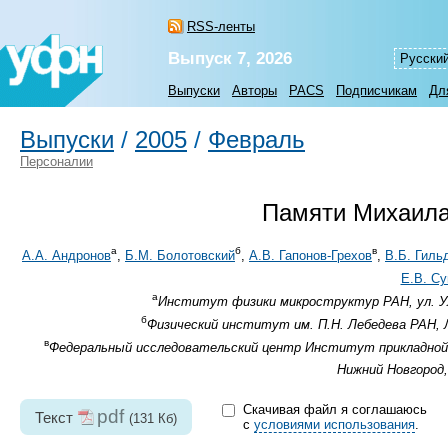
RSS-ленты
Выпуск 7, 2026
Русски
Выпуски
Авторы
PACS
Подписчикам
Дл
Выпуски
/
2005
/
Февраль
Персоналии
Памяти Михаил
а
б
в
А.А. Андронов
,
Б.М. Болотовский
,
А.В. Гапонов-Грехов
,
В.Б. Гиль
Е.В. Су
а
Институт физики микроструктур РАН, ул. Ул
б
Физический институт им. П.Н. Лебедева РАН, Л
в
Федеральный исследовательский центр Институт прикладной фи
Нижний Новгород,
Скачивая файл я соглашаюсь
pdf
Текст
(131 Кб)
с
условиями использования
.