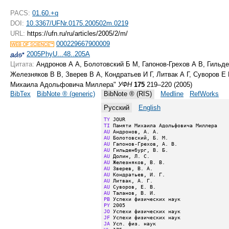
PACS:
01.60.+q
DOI:
10.3367/UFNr.0175.200502m.0219
URL:
https://ufn.ru/ru/articles/2005/2/m/
000229667900009
2005PhyU...48..205A
Цитата:
Андронов А А, Болотовский Б М, Гапонов-Грехов А В, Гильде
Железняков В В, Зверев В А, Кондратьев И Г, Литвак А Г, Суворов Е
Михаила Адольфовича Миллера"
УФН
175
219–220 (2005)
BibTex
BibNote ® (generic)
BibNote ® (RIS)
Medline
RefWorks
Русский
English
TY
TI
AU
AU
AU
AU
AU
AU
AU
AU
AU
AU
AU
PB
PY
JO
JF
JA