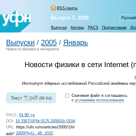
RSS-ленты
Выпуск 7, 2026
Русски
Выпуски
Авторы
PACS
Подписчикам
Дл
Выпуски
/
2005
/
Январь
Новости физики в интернете
Новости физики в сети Internet
Институт ядерных исследований Российской академии наук
Скачивая файл я соглашаюсь
pdf
Текст
(96 Кб)
с
условиями использования
.
PACS:
01.90.+g
DOI:
10.3367/UFNr.0175.200501h.0104
URL:
https://ufn.ru/ru/articles/2005/1/h/
2005PhyU...48..101E