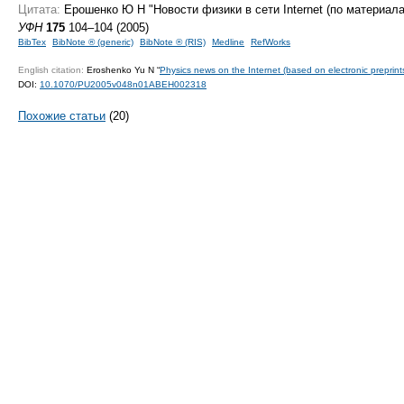
Цитата:
Ерошенко Ю Н "Новости физики в сети Internet (по материал
УФН
175
104–104 (2005)
BibTex
BibNote ® (generic)
BibNote ® (RIS)
Medline
RefWorks
English citation:
Eroshenko Yu N “
Physics news on the Internet (based on electronic preprint
DOI:
10.1070/PU2005v048n01ABEH002318
Похожие статьи
(20)