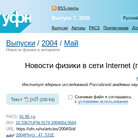
RSS-ленты
Выпуск 7, 2026
Русски
Выпуски
Авторы
PACS
Подписчикам
Дл
Выпуски
/
2004
/
Май
Новости физики в интернете
Новости физики в сети Internet
Институт ядерных исследований Российской академии наук
Скачивая файл я соглашаюсь
pdf
Текст
(100 Кб)
с
условиями использования
.
PACS:
01.90.+g
DOI:
10.3367/UFNr.0174.200405d.0564
URL:
https://ufn.ru/ru/articles/2004/5/d/
2004PhyU...47..531E