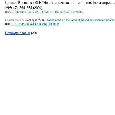
Цитата:
Ерошенко Ю Н "Новости физики в сети Internet (по материал
УФН
174
564–564 (2004)
BibTex
BibNote ® (generic)
BibNote ® (RIS)
Medline
RefWorks
English citation:
Eroshenko Yu N “
Physics news on the Internet (based on electronic preprint
DOI:
10.1070/PU2004v047n05ABEH001852
Похожие статьи
(20)