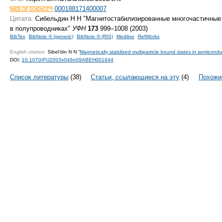
000188171400007
Цитата:
Сибельдин Н Н "Магнитостабилизированные многочастичные
в полупроводниках"
УФН
173
999–1008 (2003)
BibTex
BibNote ® (generic)
BibNote ® (RIS)
Medline
RefWorks
English citation:
Sibel’din N N “
Magnetically stabilized multiparticle bound states in semicond
DOI:
10.1070/PU2003v046n09ABEH001644
Список литературы
(38)
Статьи, ссылающиеся на эту
(4)
Похожи