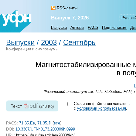
RSS-ленты
Выпуск 7, 2026
Русски
Выпуски
Авторы
PACS
Подписчикам
Дл
Выпуски
/
2003
/
Сентябрь
Конференции и симпозиумы
Магнитостабилизированные м
в пол
Физический институт им. П.Н. Лебедева РАН, Л
Скачивая файл я соглашаюсь
pdf
Текст
(248 Кб)
с
условиями использования
.
PACS:
71.35.Ee
,
71.35.Ji
(
все
)
DOI:
10.3367/UFNr.0173.200309h.0999
URL:
https://ufn.ru/ru/articles/2003/9/h/