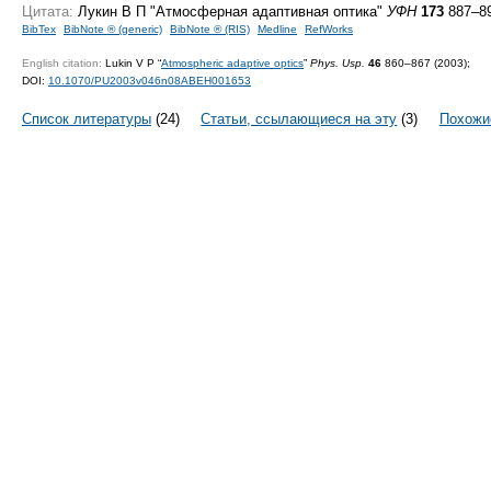
Цитата:
Лукин В П "Атмосферная адаптивная оптика"
УФН
173
887–89
BibTex
BibNote ® (generic)
BibNote ® (RIS)
Medline
RefWorks
English citation:
Lukin V P “
Atmospheric adaptive optics
”
Phys. Usp.
46
860–867 (2003);
DOI:
10.1070/PU2003v046n08ABEH001653
Список литературы
(24)
Статьи, ссылающиеся на эту
(3)
Похожи