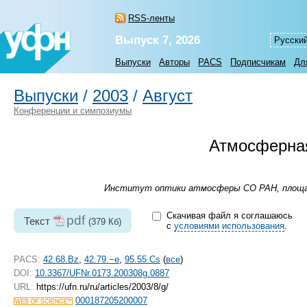
RSS-ленты
Выпуск 7, 2026
Русски
Выпуски
Авторы
PACS
Подписчикам
Дл
Выпуски
/
2003
/
Август
Конференции и симпозиумы
Атмосферная
Институт оптики атмосферы СО РАН, площадь 
Скачивая файл я соглашаюсь
pdf
Текст
(379 Кб)
с
условиями использования
.
PACS:
42.68.Bz
,
42.79.−e
,
95.55.Cs
(
все
)
DOI:
10.3367/UFNr.0173.200308g.0887
URL:
https://ufn.ru/ru/articles/2003/8/g/
000187205200007