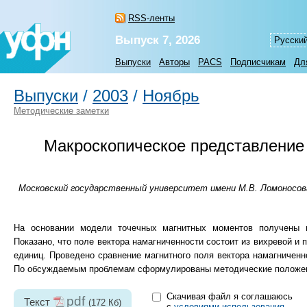
RSS-ленты
Выпуск 7, 2026
Русски
Выпуски
Авторы
PACS
Подписчикам
Дл
Выпуски
/
2003
/
Ноябрь
Методические заметки
Макроскопическое представление 
Московский государственный университет имени М.В. Ломоносова,
На основании модели точечных магнитных моментов получены в
Показано, что поле вектора намагниченности состоит из вихревой и
единиц. Проведено сравнение магнитного поля вектора намагниченн
По обсуждаемым проблемам сформулированы методические положени
Скачивая файл я соглашаюсь
pdf
Текст
(172 Кб)
с
условиями использования
.