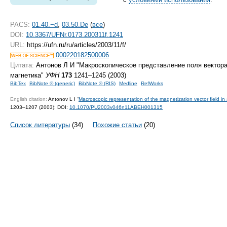
PACS:
01.40.−d
,
03.50.De
(
все
)
DOI:
10.3367/UFNr.0173.200311f.1241
URL:
https://ufn.ru/ru/articles/2003/11/f/
000220182500006
Цитата:
Антонов Л И "Макроскопическое представление поля вектор
магнетика"
УФН
173
1241–1245 (2003)
BibTex
BibNote ® (generic)
BibNote ® (RIS)
Medline
RefWorks
English citation:
Antonov L I “
Macroscopic representation of the magnetization vector field i
1203–1207 (2003);
DOI:
10.1070/PU2003v046n11ABEH001315
Список литературы
(34)
Похожие статьи
(20)