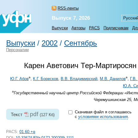
RSS-ленты
Выпуск 7, 2026
Русски
Выпуски
Авторы
PACS
Подписчикам
Дл
Выпуски
/
2002
/
Сентябрь
Персоналии
Карен Аветович Тер-Мартиросян 
а
а
Ю.Г. Абов
,
К.Г. Боресков
,
В.В. Владимирский
,
М.В. Данилов
,
Г.В.
Ю.А. С
а
Государственный научный центр Российской Федерации «Инстит
Черемушкинская 25, Мо
Скачивая файл я соглашаюсь
pdf
Текст
(127 Кб)
с
условиями использования
.
PACS:
01.60.+q
DOI:
10.3367/UFNr.0172.200209i.1111