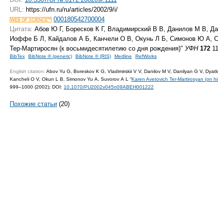
URL:
https://ufn.ru/ru/articles/2002/9/i/
000180542700004
Цитата:
Абов Ю Г, Боресков К Г, Владимирский В В, Данилов М В, Да
Иоффе Б Л, Кайдалов А Б, Канчели О В, Окунь Л Б, Симонов Ю А, С
Тер-Мартиросян (к восьмидесятилетию со дня рождения)"
УФН
172
11
BibTex
BibNote ® (generic)
BibNote ® (RIS)
Medline
RefWorks
English citation:
Abov Yu G, Boreskov K G, Vladimirskii V V, Danilov M V, Danilyan G V, Dyatlov
Kancheli O V, Okun L B, Simonov Yu A, Suvorov A L “
Karen Avetovich Ter-Martirosyan (on his
999–1000 (2002);
DOI:
10.1070/PU2002v045n09ABEH001222
Похожие статьи
(20)