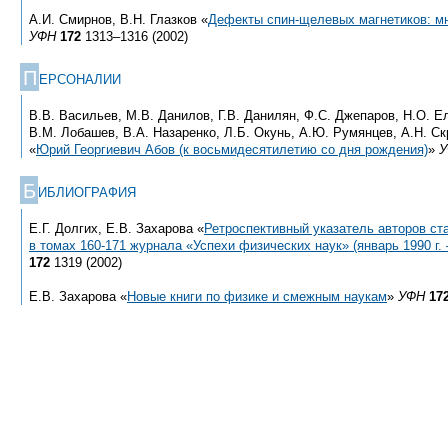
А.И. Смирнов, В.Н. Глазков «
Дефекты спин-щелевых магнетиков: м
УФН
172
1313–1316 (2002)
П
ЕРСОНАЛИИ
В.В. Васильев, М.В. Данилов, Г.В. Данилян, Ф.С. Джепаров, Н.О. Е
В.М. Лобашев, В.А. Назаренко, Л.Б. Окунь, А.Ю. Румянцев, А.Н. Ск
«
Юрий Георгиевич Абов (к восьмидесятилетию со дня рождения)
»
У
Б
ИБЛИОГРАФИЯ
Е.Г. Долгих, Е.В. Захарова «
Ретроспективный указатель авторов ст
в томах
160-171
журнала «Успехи физических наук» (январь 1990 г. 
172
1319 (2002)
Е.В. Захарова «
Новые книги по физике и смежным наукам
»
УФН
17