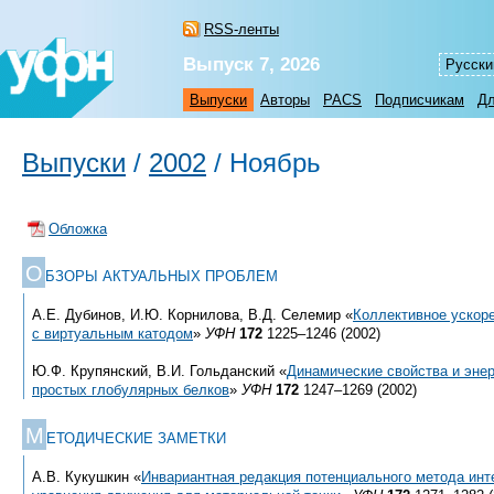
RSS-ленты
Выпуск 7, 2026
Русски
Выпуски
Авторы
PACS
Подписчикам
Дл
Выпуски
/
2002
/
Ноябрь
Обложка
О
БЗОРЫ АКТУАЛЬНЫХ ПРОБЛЕМ
А.Е. Дубинов, И.Ю. Корнилова, В.Д. Селемир «
Коллективное ускоре
с виртуальным катодом
»
УФН
172
1225–1246 (2002)
Ю.Ф. Крупянский, В.И. Гольданский «
Динамические свойства и эне
простых глобулярных белков
»
УФН
172
1247–1269 (2002)
М
ЕТОДИЧЕСКИЕ ЗАМЕТКИ
А.В. Кукушкин «
Инвариантная редакция потенциального метода инт