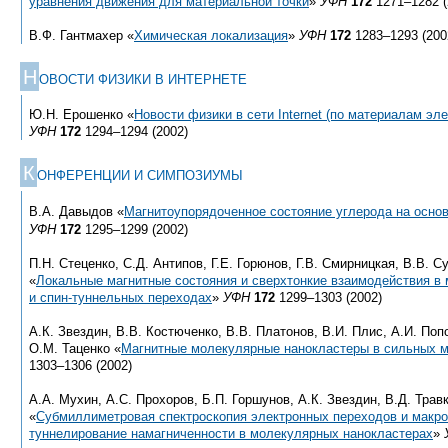
уравнения движения для материальной точки
»
УФН
172
1271–1282 (
В.Ф. Гантмахер «
Химическая локализация
»
УФН
172
1283–1293 (200
Н
ОВОСТИ ФИЗИКИ В ИНТЕРНЕТЕ
Ю.Н. Ерошенко «
Новости физики в сети Internet (по материалам эл
УФН
172
1294–1294 (2002)
К
ОНФЕРЕНЦИИ И СИМПОЗИУМЫ
В.А. Давыдов «
Магнитоупорядоченное состояние углерода на осно
УФН
172
1295–1299 (2002)
П.Н. Стеценко, С.Д. Антипов, Г.Е. Горюнов, Г.В. Смирницкая, В.В. 
«
Локальные магнитные состояния и сверхтонкие взаимодействия в
и спин-туннельных переходах
»
УФН
172
1299–1303 (2002)
А.К. Звездин, В.В. Костюченко, В.В. Платонов, В.И. Плис, А.И. Поп
О.М. Таценко «
Магнитные молекулярные нанокластеры в сильных м
1303–1306 (2002)
А.А. Мухин, А.С. Прохоров, Б.П. Горшунов, А.К. Звездин, В.Д. Трав
«
Субмиллиметровая спектроскопия электронных переходов и макро
туннелирование намагниченности в молекулярных нанокластерах
»