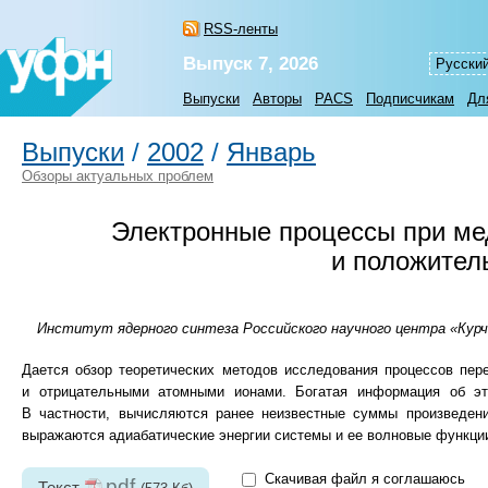
RSS-ленты
Выпуск 7, 2026
Русски
Выпуски
Авторы
PACS
Подписчикам
Дл
Выпуски
/
2002
/
Январь
Обзоры актуальных проблем
Электронные процессы при ме
и положител
Институт ядерного синтеза Российского научного центра «Курч
Дается обзор теоретических методов исследования процессов пер
и отрицательными атомными ионами. Богатая информация об эт
В частности, вычисляются ранее неизвестные суммы произведен
выражаются адиабатические энергии системы и ее волновые функци
Скачивая файл я соглашаюсь
pdf
Текст