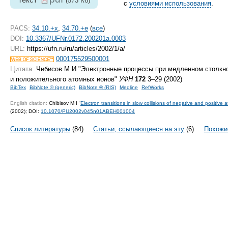
(573 Кб)
с
условиями использования
.
PACS:
34.10.+x
,
34.70.+e
(
все
)
DOI:
10.3367/UFNr.0172.200201a.0003
URL:
https://ufn.ru/ru/articles/2002/1/a/
000175529500001
Цитата:
Чибисов М И "Электронные процессы при медленном столкно
и положительного атомных ионов"
УФН
172
3–29 (2002)
BibTex
BibNote ® (generic)
BibNote ® (RIS)
Medline
RefWorks
English citation:
Chibisov M I “
Electron transitions in slow collisions of negative and positive 
(2002);
DOI:
10.1070/PU2002v045n01ABEH001004
Список литературы
(84)
Статьи, ссылающиеся на эту
(6)
Похожи