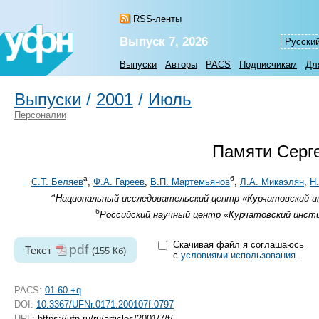
RSS-ленты
Выпуск 7, 2026
Русски
Выпуски
Авторы
PACS
Подписчикам
Дл
Выпуски
/
2001
/
Июль
Персоналии
Памяти Серг
а
б
С.Т. Беляев
,
Ф.А. Гареев
,
В.П. Мартемьянов
,
Л.А. Микаэлян
,
Н
а
Национальный исследовательский центр «Курчатовский ин
б
Российский научный центр «Курчатовский инсти
Скачивая файл я соглашаюсь
pdf
Текст
(155 Кб)
с
условиями использования
.
PACS:
01.60.+q
DOI:
10.3367/UFNr.0171.200107f.0797
URL:
https://ufn.ru/ru/articles/2001/7/f/