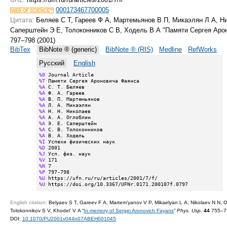
000173467700005
Цитата:
Беляев С Т, Гареев Ф А, Мартемьянов В П, Микаэлян Л А, Ни
Саперштейн Э Е, Толоконников С В, Ходель В А "Памяти Сергея Ар
797–798 (2001)
BibTex
BibNote ® (generic)
BibNote ® (RIS)
Medline
RefWorks
Русский
English
%0
%T
%A
%A
%A
%A
%A
%A
%A
%A
%A
%I
%D
%J
%V
%N
%P
%U
%U
 https://doi.org/10.3367/UFNr.0171.200107f.0797
English citation:
Belyaev S T, Gareev F A, Martem’yanov V P, Mikaelyan L A, Nikolaev N N, O
Tolokonnikov S V, Khodel’ V A “
In memory of Sergei Aronovich Fayans
”
Phys. Usp.
44
755–75
DOI:
10.1070/PU2001v044n07ABEH001045