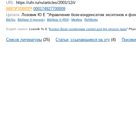
URL:
https://ufn.ru/ru/articles/2001/12/i/
000174927700009
Цитата:
Лозовик Ю Е "Управление бозе-конденсатом экситонов и фо
BibTex
BibNote ® (generic)
BibNote ® (RIS)
Medline
RefWorks
English citation:
Lozovik Yu E “
Exciton Bose condensate control and the phonon laser
”
Phys
Список литературы
(25)
Статьи, ссылающиеся на эту
(4)
Похожи