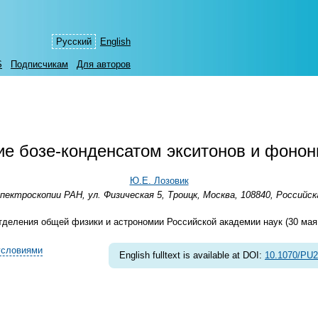
Русский
English
S
Подписчикам
Для авторов
ие бозе-конденсатом экситонов и фонон
Ю.Е. Лозовик
ктроскопии РАН, ул. Физическая 5, Троицк, Москва, 108840, Российс
деления общей физики и астрономии Российской академии наук (30 мая 2
условиями
English fulltext is available at DOI:
10.1070/PU