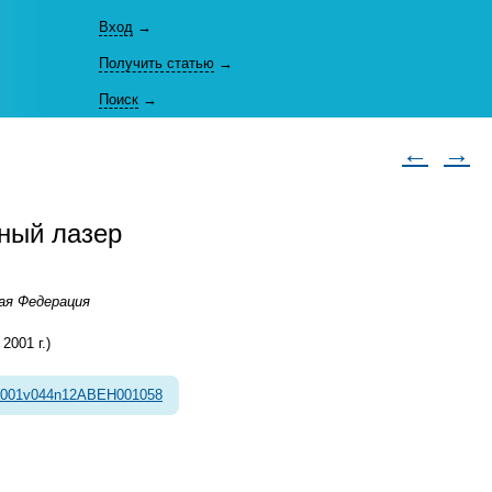
Вход
→
Получить статью
→
Поиск
→
←
→
ный лазер
кая Федерация
001 г.)
2001v044n12ABEH001058