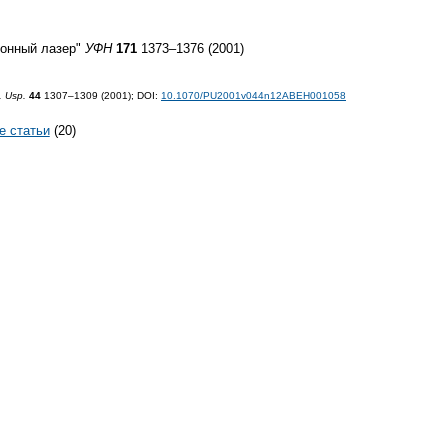
нонный лазер"
УФН
171
1373–1376 (2001)
. Usp.
44
1307–1309 (2001);
DOI:
10.1070/PU2001v044n12ABEH001058
е статьи
(20)