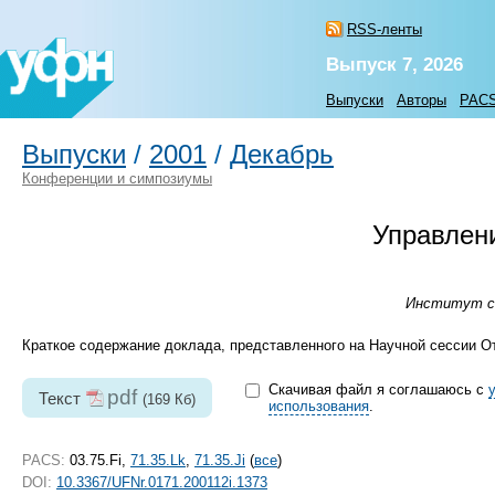
RSS-ленты
Выпуск 7, 2026
Выпуски
Авторы
PAC
Выпуски
/
2001
/
Декабрь
Конференции и симпозиумы
Управлен
Институт спе
Краткое содержание доклада, представленного на Научной сессии От
Скачивая файл я соглашаюсь с
pdf
Текст
(169 Кб)
использования
.
PACS:
03.75.Fi,
71.35.Lk
,
71.35.Ji
(
все
)
DOI:
10.3367/UFNr.0171.200112i.1373