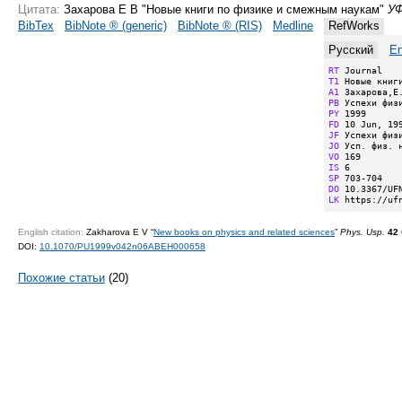
Цитата:
Захарова Е В "Новые книги по физике и смежным наукам"
У
BibTex
BibNote ® (generic)
BibNote ® (RIS)
Medline
RefWorks
Русский
En
RT
T1
A1
PB
PY
FD
JF
JO
VO
IS
SP
DO
LK
 https://uf
English citation:
Zakharova E V “
New books on physics and related sciences
”
Phys. Usp.
42
DOI:
10.1070/PU1999v042n06ABEH000658
Похожие статьи
(20)