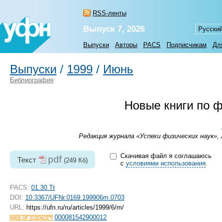
RSS-ленты
Выпуск 7, 2026
Русски
Выпуски
Авторы
PACS
Подписчикам
Дл
Выпуски
/
1999
/
Июнь
Библиография
Новые книги по 
Редакция журнала «Успехи физических наук», 
Скачивая файл я соглашаюсь
pdf
Текст
(249 Кб)
с
условиями использования
.
PACS:
01.30.Tt
DOI:
10.3367/UFNr.0169.199906m.0703
URL:
https://ufn.ru/ru/articles/1999/6/m/
000081542900012