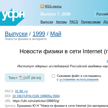
RSS-ленты
Выпуск 7, 2026
Русски
Выпуски
Авторы
PACS
Подписчикам
Дл
Выпуски
/
1999
/
Май
Новости физики в интернете
Новости физики в сети Internet
Институт ядерных исследований Российской академии наук
Скачивая файл я соглашаюсь
pdf
Текст
(94 Кб)
с
условиями использования
.
PACS:
01.90.+g
DOI:
10.3367/UFNr.0169.199905g.0584
URL:
https://ufn.ru/ru/articles/1999/5/g/
Цитата:
Ерошенко Ю Н "Новости физики в сети Internet (по материал