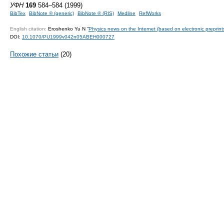
УФН
169
584–584 (1999)
BibTex
BibNote ® (generic)
BibNote ® (RIS)
Medline
RefWorks
English citation:
Eroshenko Yu N “
Physics news on the Internet (based on electronic preprint
DOI:
10.1070/PU1999v042n05ABEH000727
Похожие статьи
(20)