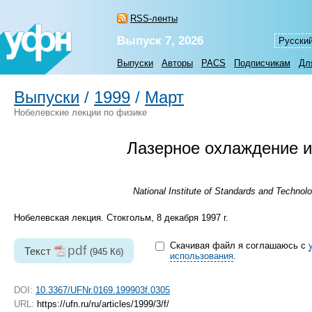
RSS-ленты
Выпуск 7, 2026
Русски
Выпуски
Авторы
PACS
Подписчикам
Дл
Выпуски
/
1999
/
Март
Нобелевские лекции по физике
Лазерное охлаждение и
National Institute of Standards and Techno
Нобелевская лекция. Стокгольм, 8 декабря 1997 г.
Скачивая файл я соглашаюсь с
pdf
Текст
(945 Кб)
использования
.
DOI:
10.3367/UFNr.0169.199903f.0305
URL:
https://ufn.ru/ru/articles/1999/3/f/