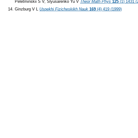
Peletminskii S V, Slyusarenko Yu V
Theor Math Phys
125
(1) 1431 (
Ginzburg V L
Uspekhi Fizicheskikh Nauk
169
(4) 419 (1999)