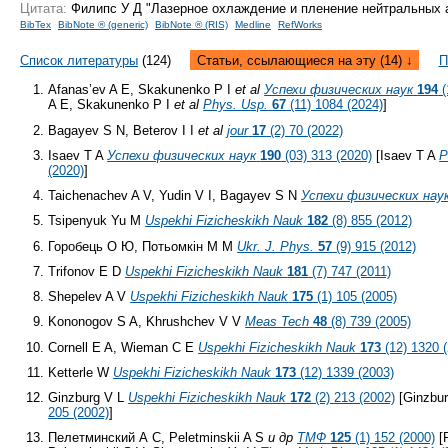
Цитата:
Филипс У Д "Лазерное охлаждение и пленение нейтральных
BibTex
BibNote ® (generic)
BibNote ® (RIS)
Medline
RefWorks
Список литературы
(124)
Статьи, ссылающиеся на эту (14) ↓
П
Afanas’ev A E, Skakunenko P I
et al
Успехи физических наук
194
(
A E, Skakunenko P I
et al
Phys. Usp.
67
(11) 1084 (2024)
]
Bagayev S N, Beterov I I
et al
jour
17
(2) 70 (2022)
Isaev T A
Успехи физических наук
190
(03) 313 (2020)
[Isaev T A
P
(2020)
]
Taichenachev A V, Yudin V I, Bagayev S N
Успехи физических нау
Tsipenyuk Yu M
Uspekhi Fizicheskikh Nauk
182
(8) 855 (2012)
Горобець О Ю, Потьомкін М М
Ukr. J. Phys.
57
(9) 915 (2012)
Trifonov E D
Uspekhi Fizicheskikh Nauk
181
(7) 747 (2011)
Shepelev A V
Uspekhi Fizicheskikh Nauk
175
(1) 105 (2005)
Kononogov S A, Khrushchev V V
Meas Tech
48
(8) 739 (2005)
Cornell E A, Wieman C E
Uspekhi Fizicheskikh Nauk
173
(12) 1320 
Ketterle W
Uspekhi Fizicheskikh Nauk
173
(12) 1339 (2003)
Ginzburg V L
Uspekhi Fizicheskikh Nauk
172
(2) 213 (2002)
[Ginzbu
205 (2002)
]
Пелетминский А С, Peletminskii A S
и др
ТМФ
125
(1) 152 (2000)
[P