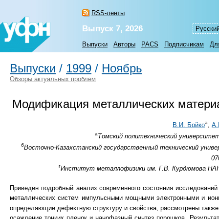
RSS-ленты
Выпуск 7, 2026
Русски
Выпуски
Авторы
PACS
Подписчикам
Дл
Выпуски
/
1999
/
Ноябрь
Обзоры актуальных проблем
Модификация металлических матери
а
В.И. Бойко
,
А.
а
Томский политехнический университет,
б
Восточно-Казахстанский государственный технический универ
07
г
Институт металлофизики им. Г.В. Курдюмова НАН У
Приведен подробный анализ современного состояния исследований 
металлических систем импульсными мощными электронными и ионн
определяющие дефектную структуру и свойства, рассмотрены также
осаждение тонких пленок и нанофазный синтез порошков. Результа