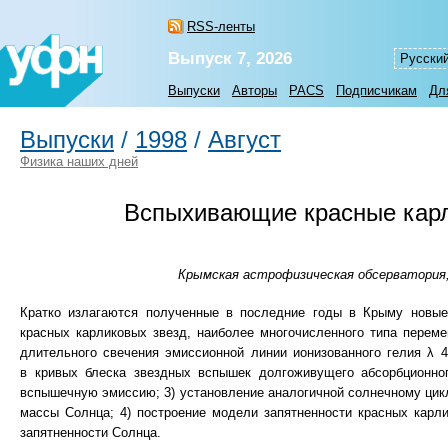
RSS-ленты
Выпуск 7, 2026
Русски
Выпуски
Авторы
PACS
Подписчикам
Дл
Выпуски
/
1998
/
Август
Физика наших дней
Вспыхивающие красные карл
Крымская астрофизическая обсерватория,
Кратко излагаются полученные в последние годы в Крыму новые
красных карликовых звезд, наиболее многочисленного типа перемен
длительного свечения эмиссионной линии ионизованного гелия λ 
в кривых блеска звездных вспышек долгоживущего абсорбционно
вспышечную эмиссию; 3) установление аналогичной солнечному цикл
массы Солнца; 4) построение модели запятненности красных карли
запятненности Солнца.