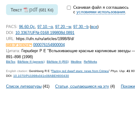
Скачивая файл я соглашаюсь
pdf
Текст
(681 Кб)
с
условиями использования
.
PACS:
96.60.Qc
,
97.10.−q
,
97.20.−w
,
97.30.−b
(
все
)
DOI:
10.3367/UFNr.0168.199808d.0891
URL:
https://ufn.ru/ru/articles/1998/8/d/
000076154900004
Цитата:
Гершберг Р Е "Вспыхивающие красные карликовые звезды —
891–898 (1998)
BibTex
BibNote ® (generic)
BibNote ® (RIS)
Medline
RefWorks
English citation:
Gershberg R E “
Flaring red dwarf stars: news from Crimea
”
Phys. Usp.
41
80
DOI:
10.1070/PU1998v041n08ABEH000430
Список литературы
(41)
Статьи, ссылающиеся на эту
(4)
Похожи