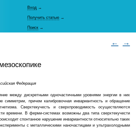
Вход
→
Получить статью
→
Поиск
→
←
→
 мезоскопике
ссийская Федерация
тояние между дискретными одночастичными уровнями энергии в них
ие симметрии, причем калибровочная инвариантность и обращение
гнетизма. Сверхтекучесть и сверхпроводимость осуществляются
ти времени. В ферми-системах возможны два типа сверхтекучести
происходит спонтанное нарушение инвариантности относительно таких
эксперименты с металлическими наночастицами и ультрахолодными