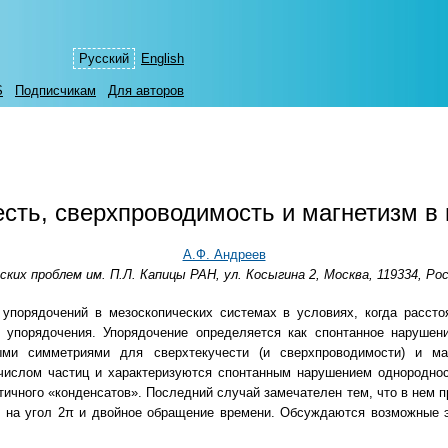
Русский
English
S
Подписчикам
Для авторов
сть, сверхпроводимость и магнетизм в
А.Ф. Андреев
их проблем им. П.Л. Капицы РАН, ул. Косыгина 2, Москва, 119334, Ро
 упорядочений в мезоскопических системах в условиях, когда расс
у упорядочения. Упорядочение определяется как спонтанное нарушен
ми симметриями для сверхтекучести (и сверхпроводимости) и ма
числом частиц и характеризуются спонтанным нарушением однороднос
ичного «конденсатов». Последний случай замечателен тем, что в нем 
я на угол 2π и двойное обращение времени. Обсуждаются возможные 