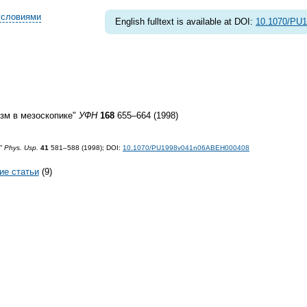
условиями
English fulltext is available at DOI:
10.1070/PU
зм в мезоскопике"
УФН
168
655–664 (1998)
”
Phys. Usp.
41
581–588 (1998);
DOI:
10.1070/PU1998v041n06ABEH000408
ие статьи
(9)