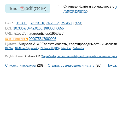
Скачивая файл я соглашаюсь с
pdf
Текст
(770 Кб)
использования
.
PACS:
11.30.−j
,
73.23.−b
,
74.25.−q
,
75.45.+j
(
все
)
DOI:
10.3367/UFNr.0168.199806f.0655
URL:
https://ufn.ru/ru/articles/1998/6/f/
000075347000006
Цитата:
Андреев А Ф "Сверхтекучесть, сверхпроводимость и магнети
BibTex
BibNote ® (generic)
BibNote ® (RIS)
Medline
RefWorks
English citation:
Andreev A F “
Superfluidity, superconductivity and magnetism in mesoscopics
Список литературы
(20)
Статьи, ссылающиеся на эту
(20)
Похож