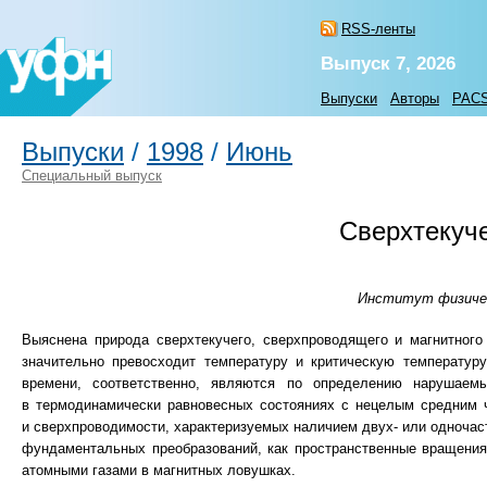
RSS-ленты
Выпуск 7, 2026
Выпуски
Авторы
PAC
Выпуски
/
1998
/
Июнь
Специальный выпуск
Сверхтекуче
Институт физическ
Выяснена природа сверхтекучего, сверхпроводящего и магнитного
значительно превосходит температуру и критическую температур
времени, соответственно, являются по определению нарушаемы
в термодинамически равновесных состояниях с нецелым средним 
и сверхпроводимости, характеризуемых наличием двух- или одночаст
фундаментальных преобразований, как пространственные вращени
атомными газами в магнитных ловушках.