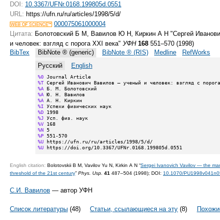
DOI:
10.3367/UFNr.0168.199805d.0551
URL:
https://ufn.ru/ru/articles/1998/5/d/
000075061000004
Цитата:
Болотовский Б М, Вавилов Ю Н, Киркин А Н "Сергей Иванов
и человек: взгляд с порога XXI века"
УФН
168
551–570 (1998)
BibTex
BibNote ® (generic)
BibNote ® (RIS)
Medline
RefWorks
Русский
English
%0
%T
%A
%A
%A
%I
%D
%J
%V
%N
%P
%U
%U
 https://doi.org/10.3367/UFNr.0168.199805d.0551
English citation:
Bolotovskii B M, Vavilov Yu N, Kirkin A N “
Sergei Ivanovich Vavilov — the man
threshold of the 21st century
”
Phys. Usp.
41
487–504 (1998);
DOI:
10.1070/PU1998v041n
С.И. Вавилов
— автор УФН
Список литературы
(48)
Статьи, ссылающиеся на эту
(8)
Похожи