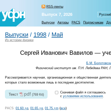
RSS-ленты
Выпуск 7, 2026
Русски
Выпуски
Авторы
PACS
Подписчикам
Дл
Выпуски
/
1998
/
Май
Из истории физики
Сергей Иванович Вавилов — учен
Б.М. Болотовск
Физический институт им. П.Н. Лебедева РАН, Л
Рассматривается научная, организационная и общественная деятел
которых стало возможным лишь в последнее десятилетие.
Скачивая файл я соглашаюсь
pdf
Текст
(769 Кб)
с
условиями использования
.
PACS:
01.60.+q
,
01.65.+g
,
01.75.+m
(
все
)