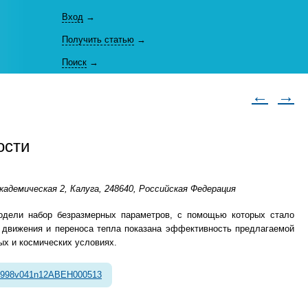
Вход
→
Получить статью
→
Поиск
→
←
→
ости
демическая 2, Калуга, 248640, Российская Федерация
модели набор безразмерных параметров, с помощью которых стало
й движения и переноса тепла показана эффективность предлагаемой
ых и космических условиях.
1998v041n12ABEH000513