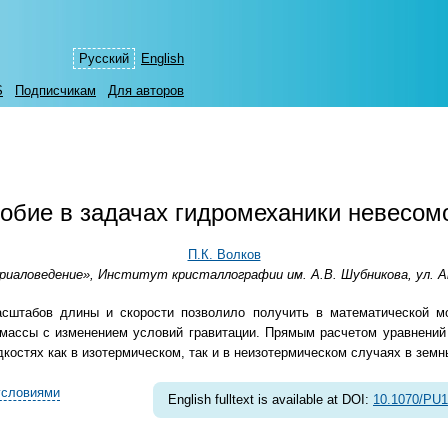
Русский
English
S
Подписчикам
Для авторов
обие в задачах гидромеханики невесом
П.К. Волков
иаловедение», Институт кристаллографии им. A.В. Шубникова, ул. Ака
асштабов длины и скорости позволило получить в математической 
 массы с изменением условий гравитации. Прямым расчетом уравнени
костях как в изотермическом, так и в неизотермическом случаях в земн
условиями
English fulltext is available at DOI:
10.1070/PU