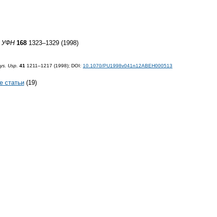
"
УФН
168
1323–1329 (1998)
ys. Usp.
41
1211–1217 (1998);
DOI:
10.1070/PU1998v041n12ABEH000513
е статьи
(19)