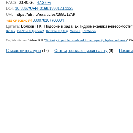
PACS:
03.40.Gc,
47.27.−i
DOI:
10.3367/UFNr.0168.199812d.1323
URL:
https://ufn.ru/ru/articles/1998/12/d/
000078107700004
Цитата:
Волков П К "Подобие в задачах гидромеханики невесомости
BibTex
BibNote ® (generic)
BibNote ® (RIS)
Medline
RefWorks
English citation:
Volkov P K “
Similarity in problems related to zero-gravity hydromechanics
”
Ph
Список литературы
(12)
Статьи, ссылающиеся на эту
(9)
Похожи