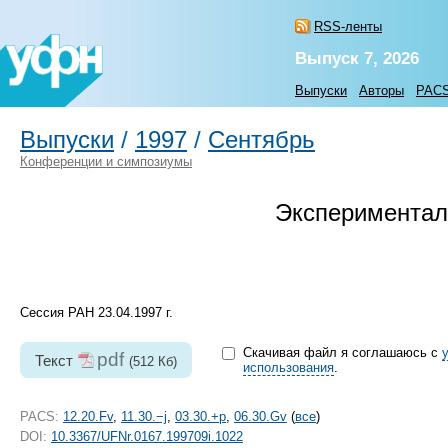
RSS-ленты
Выпуск 7, 2026
Выпуски
Авторы
PAC
Выпуски
/
1997
/
Сентябрь
Конференции и симпозиумы
Экспериментал
Сессия РАН 23.04.1997 г.
Скачивая файл я соглашаюсь с
pdf
Текст
(512 Кб)
использования
.
PACS:
12.20.Fv
,
11.30.−j
,
03.30.+p
,
06.30.Gv
(
все
)
DOI:
10.3367/UFNr.0167.199709i.1022