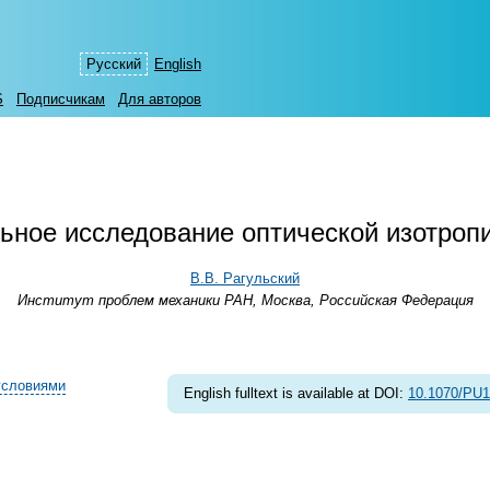
Русский
English
S
Подписчикам
Для авторов
ьное исследование оптической изотропи
В.В. Рагульский
Институт проблем механики РАН, Москва, Российская Федерация
условиями
English fulltext is available at DOI:
10.1070/PU