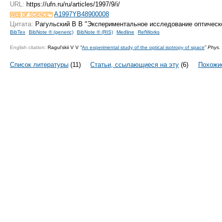
URL:
https://ufn.ru/ru/articles/1997/9/i/
A1997YB48900008
Цитата:
Рагульский В В "Экспериментальное исследование оптическ
BibTex
BibNote ® (generic)
BibNote ® (RIS)
Medline
RefWorks
English citation:
Ragul’skii V V “
An experimental study of the optical isotropy of space
”
Phys.
Список литературы
(11)
Статьи, ссылающиеся на эту
(6)
Похожи