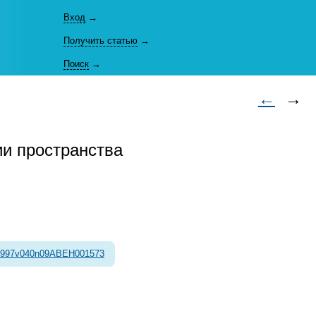
Вход
→
Получить статью
→
Поиск
→
←
→
и пространства
1997v040n09ABEH001573