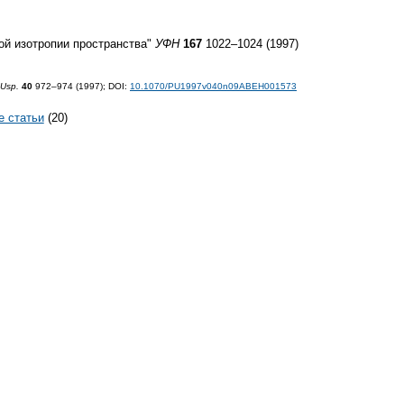
ой изотропии пространства"
УФН
167
1022–1024 (1997)
 Usp.
40
972–974 (1997);
DOI:
10.1070/PU1997v040n09ABEH001573
е статьи
(20)