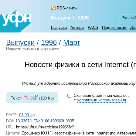
RSS-ленты
Выпуск 7, 2026
Русски
Выпуски
Авторы
PACS
Подписчикам
Дл
Выпуски
/
1996
/
Март
Новости физики в интернете
Новости физики в сети Internet
Институт ядерных исследований Российской академии наук
Скачивая файл я соглашаюсь
pdf
Текст
(100 Кб)
с
условиями использования
.
PACS:
01.90.+g
DOI:
10.3367/UFNr.0166.199603f.0335
URL:
https://ufn.ru/ru/articles/1996/3/f/
Цитата:
Ерошенко Ю Н "Новости физики в сети Internet (по материал