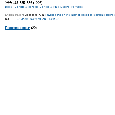
УФН
166
335–336 (1996)
BibTex
BibNote ® (generic)
BibNote ® (RIS)
Medline
RefWorks
English citation:
Eroshenko Yu N “
Physics news on the Internet (based on electronic preprint
DOI:
10.1070/PU1996v039n03ABEH001507
Похожие статьи
(20)