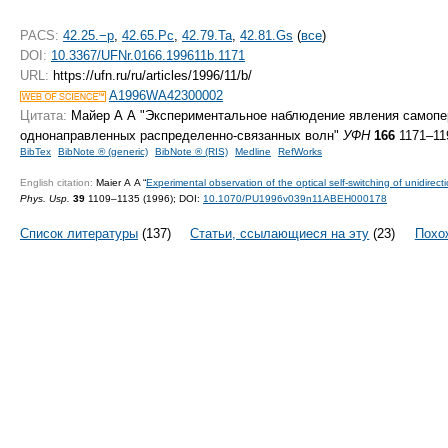
PACS:
42.25.−p
,
42.65.Pc
,
42.79.Ta
,
42.81.Gs
(
все
)
DOI:
10.3367/UFNr.0166.199611b.1171
URL:
https://ufn.ru/ru/articles/1996/11/b/
A1996WA42300002
Цитата:
Майер А А "Экспериментальное наблюдение явления самоп
однонаправленных распределенно-связанных волн"
УФН
166
1171–119
BibTex
BibNote ® (generic)
BibNote ® (RIS)
Medline
RefWorks
English citation:
Maier A A “
Experimental observation of the optical self-switching of unidirect
Phys. Usp.
39
1109–1135 (1996);
DOI:
10.1070/PU1996v039n11ABEH000178
Список литературы
(137)
Статьи, ссылающиеся на эту
(23)
Похо