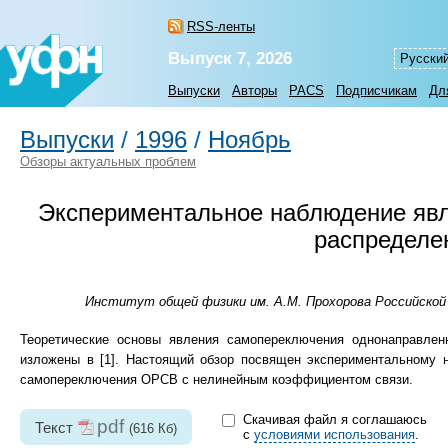
RSS-ленты
Выпуск 7, 2026
Русски
Выпуски
Авторы
PACS
Подписчикам
Дл
Выпуски
/
1996
/
Ноябрь
Обзоры актуальных проблем
Экспериментальное наблюдение яв
распределе
Институт общей физики им. А.М. Прохорова Российской а
Теоретические основы явления самопереключения однонаправле
изложены в [1]. Настоящий обзор посвящен экспериментальному 
самопереключения ОРСВ с нелинейным коэффициентом связи.
Скачивая файл я соглашаюсь
pdf
Текст
(616 Кб)
с
условиями использования
.