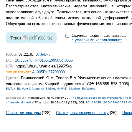
спонтанно сокращаться и релаксировать, вызывая сложно организов
Рассматриваются математические модели движений, в которых
обусловливают друг друга. Показывается, что основные количестве
положительной обратной связи между локальной деформацией 
Обсуждаются возможности различных физических методов, использ
Скачивая файл я соглашаюсь
pdf
Текст
(588 Кб)
с
условиями использования
.
PACS:
87.22.Jb,
87.64.−t
DOI:
10.3367/UFNr.0165.199505c.0555
URL:
https://ufn.ru/ru/articles/1995/5/c/
A1995RH37700003
Цитата:
Романовский Ю М, Теплов В А "Физические основы клеточно
самоорганизации амебоидной подвижности"
УФН
165
555–578 (1995)
BibTex
BibNote ® (generic)
BibNote ® (RIS)
Medline
RefWorks
English citation:
Romanovskii Yu M, Teplov V A “
The physical bases of cell movement. The me
of amoeboid motility
”
Phys. Usp.
38
521–542 (1995);
DOI:
10.1070/PU1995v038n05ABEH0
Список литературы
(128)
Статьи, ссылающиеся на эту
(26)
Похо