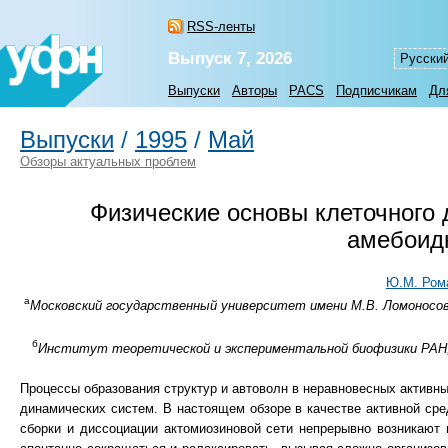
RSS-ленты
Выпуск 7, 2026
Русски
Выпуски
Авторы
PACS
Подписчикам
Дл
Выпуски
/
1995
/
Май
Обзоры актуальных проблем
Физические основы клеточного
амебоид
Ю.М. Ром
а
Московский государственный университет имени М.В. Ломоносова
б
Институт теоретической и экспериментальной биофизики РАН, у
Процессы образования структур и автоволн в неравновесных активн
динамических систем. В настоящем обзоре в качестве активной сре
сборки и диссоциации актомиозиновой сети непрерывно возникают 