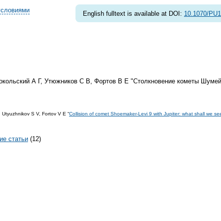
условиями
English fulltext is available at DOI:
10.1070/PU
кольский А Г, Утюжников С В, Фортов В Е "Столкновение кометы Шумей
Utyuzhnikov S V, Fortov V E “
Collision of comet Shoemaker-Levi 9 with Jupiter: what shall we se
ие статьи
(12)