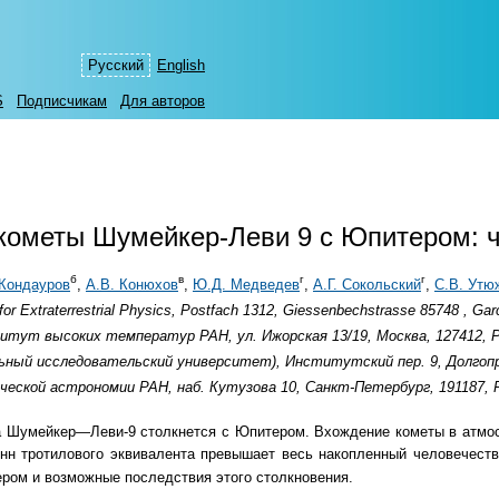
Русский
English
S
Подписчикам
Для авторов
кометы Шумейкер-Леви 9 с Юпитером: 
б
в
г
г
 Кондауров
,
А.В. Конюхов
,
Ю.Д. Медведев
,
А.Г. Сокольский
,
С.В. Утю
 for Extraterrestrial Physics, Postfach 1312, Giessenbechstrasse 85748 , Ga
тут высоких температур РАН, ул. Ижорская 13/19, Москва, 127412, 
ный исследовательский университет), Институтский пер. 9, Долгопру
ской астрономии РАН, наб. Кутузова 10, Санкт-Петербург, 191187, 
ета Шумейкер—Леви-9 столкнется с Юпитером. Вхождение кометы в ат
нн тротилового эквивалента превышает весь накопленный человечеств
ром и возможные последствия этого столкновения.