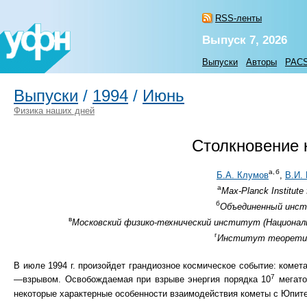
RSS-ленты
Выпуск 7, 2026
Выпуски
Авторы
PAC
Выпуски
/
1994
/
Июнь
Физика наших дней
Столкновение 
а,
б
Б.А. Клумов
,
В.И.
а
Max-Planck Institute
б
Объединенный инсти
в
Московский физико-технический институт (Националь
г
Институт теоретиче
В июле 1994 г. произойдет грандиозное космическое событие: ком
7
—взрывом. Освобождаемая при взрыве энергия порядка 10
мегато
некоторые характерные особенности взаимодействия кометы с Юпите