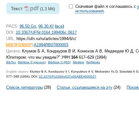
Скачивая файл я соглашаюсь с
pdf
Текст
(1,3 Мб)
использования
.
PACS:
96.50.Gn
,
96.30.Kf
(
все
)
DOI:
10.3367/UFNr.0164.199406c.0617
URL:
https://ufn.ru/ru/articles/1994/6/c/
A1994RB07800003
Цитата:
Клумов Б А, Кондауров В И, Конюхов А В, Медведев Ю Д, Со
Юпитером: что мы увидим?"
УФН
164
617–629 (1994)
BibTex
BibNote ® (generic)
BibNote ® (RIS)
Medline
RefWorks
English citation:
Klumov B A, Kondaurov V I, Konyukhov A V, Medvedev Yu D, Sokolskii A G, 
577–588 (1994);
DOI:
10.1070/PU1994v037n06ABEH000027
Список литературы
(28)
Статьи, ссылающиеся на эту
(24)
Похож