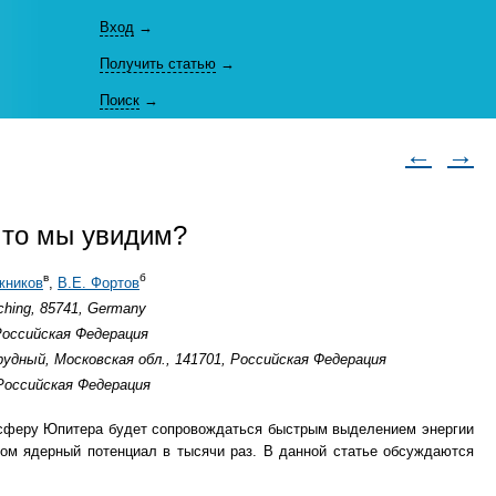
Вход
→
Получить статью
→
Поиск
→
←
→
что мы увидим?
в
б
жников
,
В.Е. Фортов
rching, 85741, Germany
Российская Федерация
дный, Московская обл., 141701, Российская Федерация
Российская Федерация
мосферу Юпитера будет сопровождаться быстрым выделением энергии
ом ядерный потенциал в тысячи раз. В данной статье обсуждаются