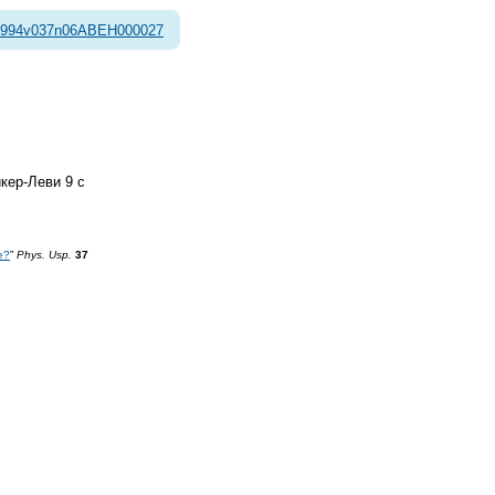
1994v037n06ABEH000027
кер-Леви 9 с
e?
”
Phys. Usp.
37