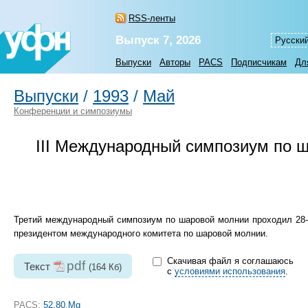
RSS-ленты
Выпуск 7, 2026
Русски
Выпуски
Авторы
PACS
Подписчикам
Дл
Выпуски
/
1993
/
Май
Конференции и симпозиумы
III Международный симпозиум по 
Третий международный симпозиум по шаровой молнии проходил
28
президентом международного комитета по шаровой молнии.
Скачивая файл я соглашаюсь
pdf
Текст
(164 Кб)
с
условиями использования
.
PACS:
52.80.Mg