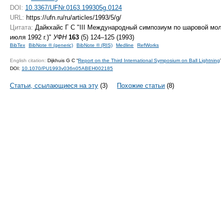
DOI:
10.3367/UFNr.0163.199305g.0124
URL:
https://ufn.ru/ru/articles/1993/5/g/
Цитата:
Дайкхайс Г С "III Международный симпозиум по шаровой мо
июля 1992 г.)"
УФН
163
(5) 124–125 (1993)
BibTex
BibNote ® (generic)
BibNote ® (RIS)
Medline
RefWorks
English citation:
Dijkhuis G C “
Report on the Third International Symposium on Ball Lightning
DOI:
10.1070/PU1993v036n05ABEH002185
Статьи, ссылающиеся на эту
(3)
Похожие статьи
(8)