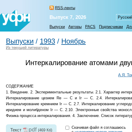
RSS-ленты
Выпуск 7, 2026
Русски
Выпуски
Авторы
PACS
Подписчикам
Дл
Выпуски
/
1993
/
Ноябрь
Из текущей литературы
Интеркалирование атомами дву
А.Я. То
СОДЕРЖАНИЕ
1. Введение. 2. Экспериментальные результаты. 2.1. Характер интер
Интеркалирование цезием Re — С и Ir — С. 2.4. Интеркалирова
Интеркалирование кремнием Ir — С. 2.7. Интеркалирование углеродо
иридием и молибденом Ir — С. 2.10. Электронные свойства монос
Физика процесса интеркалирования. 4. Заключение. Список литерату
Скачивая файл я соглашаюсь
pdf
Текст
(469 Кб)
с
условиями использования
.