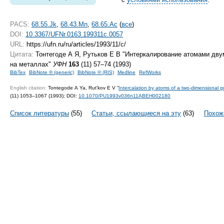
PACS:
68.55.Jk
,
68.43.Mn
,
68.65.Ac
(
все
)
DOI:
10.3367/UFNr.0163.199311c.0057
URL:
https://ufn.ru/ru/articles/1993/11/c/
Цитата:
Тонтегоде А Я, Рутьков Е В "Интеркалирование атомами дву
на металлах"
УФН
163
(11) 57–74 (1993)
BibTex
BibNote ® (generic)
BibNote ® (RIS)
Medline
RefWorks
English citation:
Tontegode A Ya, Rut’kov E V “
Intercalation by atoms of a two-dimensional gr
(11) 1053–1067 (1993);
DOI:
10.1070/PU1993v036n11ABEH002180
Список литературы
(55)
Статьи, ссылающиеся на эту
(63)
Похож