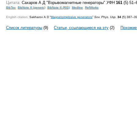
Цитата:
Сахаров А Д "Взрывомагнитные генераторы"
УФН
161
(5) 51–
BibTex
BibNote ® (generic)
BibNote ® (RIS)
Medline
RefWorks
English citation:
Sakharov A D “
Magnetoimplosive generators
”
Sov. Phys. Usp.
34
(5) 387–3
Список литературы
(9)
Статьи, ссылающиеся на эту
(2)
Похожие