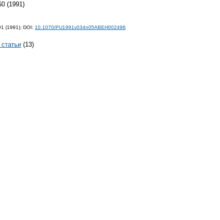
60 (1991)
91 (1991);
DOI:
10.1070/PU1991v034n05ABEH002496
 статьи
(13)