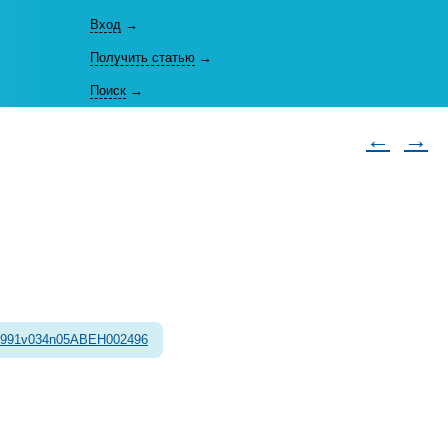
Вход
→
Получить статью
→
Поиск
→
←
→
1991v034n05ABEH002496