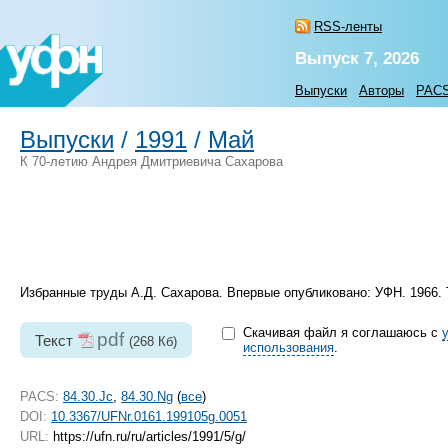
RSS-ленты
Выпуск 7, 2026
Выпуски
Авторы
PAC
Выпуски
/
1991
/
Май
К 70-летию Андрея Дмитриевича Сахарова
Избранные труды А.Д. Сахарова. Впервые опубликовано: УФН. 1966. Т.
Скачивая файл я соглашаюсь с
pdf
Текст
(268 Кб)
использования
.
PACS:
84.30.Jc
,
84.30.Ng
(
все
)
DOI:
10.3367/UFNr.0161.199105g.0051
URL:
https://ufn.ru/ru/articles/1991/5/g/