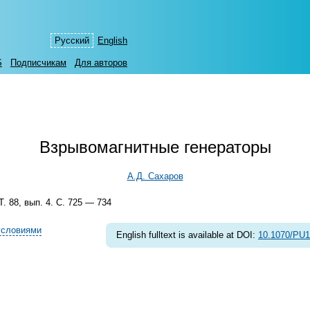
Русский
English
S
Подписчикам
Для авторов
Взрывомагнитные генераторы
А.Д. Сахаров
 88, вып. 4. С. 725 — 734
условиями
English fulltext is available at DOI:
10.1070/PU