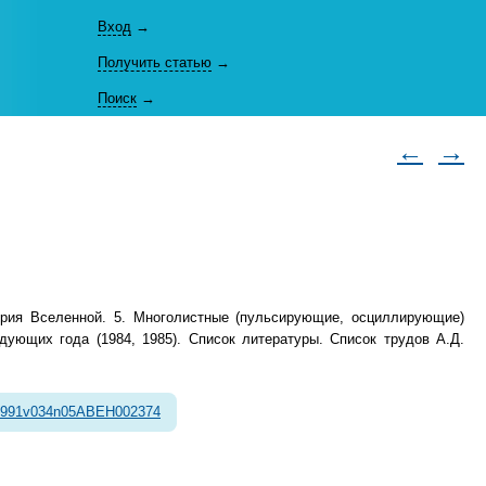
Вход
→
Получить статью
→
Поиск
→
←
→
етрия Вселенной. 5. Многолистные (пульсирующие, осциллирующие)
дующих года (1984, 1985). Список литературы. Список трудов А.Д.
1991v034n05ABEH002374