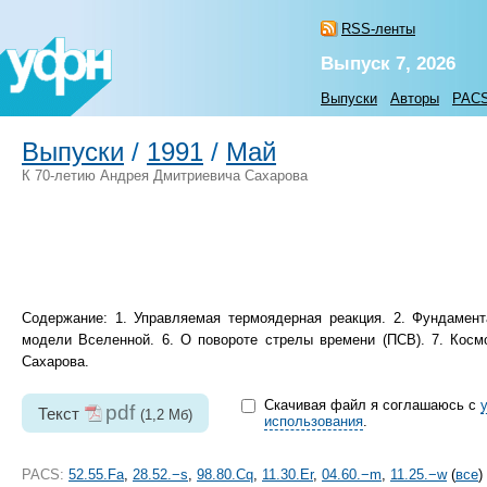
RSS-ленты
Выпуск 7, 2026
Выпуски
Авторы
PAC
Выпуски
/
1991
/
Май
К 70-летию Андрея Дмитриевича Сахарова
Содержание: 1. Управляемая термоядерная реакция. 2. Фундамент
модели Вселенной. 6. О повороте стрелы времени (ПСВ). 7. Космо
Сахарова.
Скачивая файл я соглашаюсь с
pdf
Текст
(1,2 Мб)
использования
.
PACS:
52.55.Fa
,
28.52.−s
,
98.80.Cq
,
11.30.Er
,
04.60.−m
,
11.25.−w
(
все
)