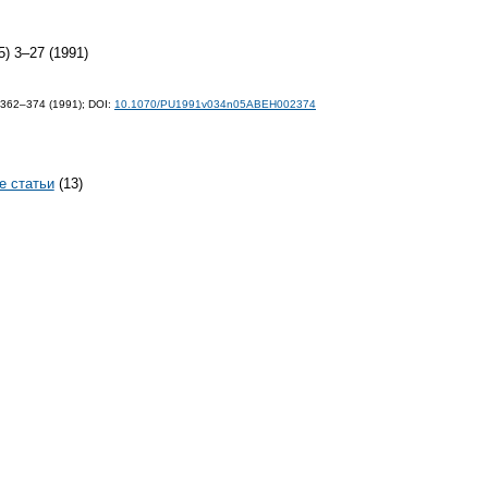
5) 3–27 (1991)
 362–374 (1991);
DOI:
10.1070/PU1991v034n05ABEH002374
е статьи
(13)