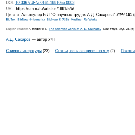
DOI:
10.3367/UFNr.0161.199105b.0003
URL:
https://ufn.ru/ru/articles/1991/5/b/
Цитата:
Альтшулер Б Л "О научных трудах А.Д. Сахарова"
УФН
161
(
BibTex
BibNote ® (generic)
BibNote ® (RIS)
Medline
RefWorks
English citation:
Al’tshuler B L “
The scientific works of A. D. Sakharov
”
Sov. Phys. Usp.
34
(5)
А.Д. Сахаров
— автор УФН
Список литературы
(23)
Статьи, ссылающиеся на эту
(2)
Похожи