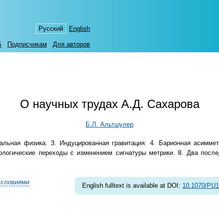
Русский
English
S
Подписчикам
Для авторов
О научных трудах А.Д. Сахарова
Б.Л. Альтшулер
альная физика. 3. Индуцированная гравитация. 4. Барионная асимм
логические переходы с изменением сигнатуры метрики. 8. Два после
условиями
English fulltext is available at DOI:
10.1070/PU