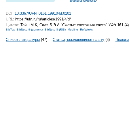
DOI:
10.3367/UFNr.0161.199104d.0101
URL:
https://ufn.ru/ru/articles/1991/4/d/
Цитата:
Тайш М К, Салэ Б Э А "Сжатые состояния света"
УФН
161
(4)
BibTex
BibNote ® (generic)
BibNote ® (RIS)
Medline
RefWorks
Список литературы
(47)
Статьи, ссылающиеся на эту
(8)
Похожи