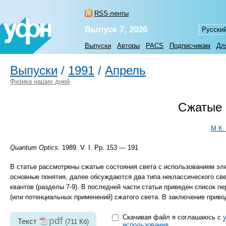
RSS-ленты
Выпуск 7, 2026
Русски
Выпуски
Авторы
PACS
Подписчикам
Дл
Выпуски
/
1991
/
Апрель
Физика наших дней
Сжатые 
М.К.
Quantum Optics
. 1989. V. I. Pp. 153 — 191
В статье рассмотрены сжатые состояния света с использованием эл
основные понятия, далее обсуждаются два типа неклассического св
квантов (разделы
7-9).
В последней части статьи приведен список пе
(или потенциальных применений) сжатого света. В заключение привод
Скачивая файл я соглашаюсь с
pdf
Текст
(711 Кб)
использования
.