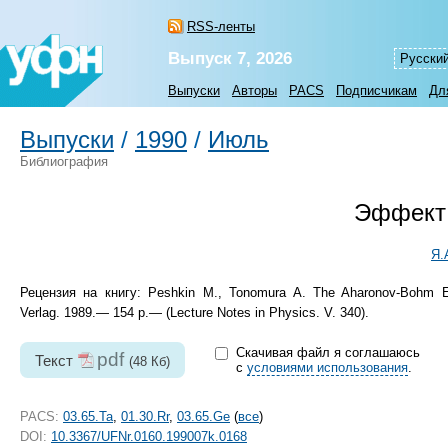
RSS-ленты
Выпуск 7, 2026
Русски
Выпуски
Авторы
PACS
Подписчикам
Дл
Выпуски
/
1990
/
Июль
Библиография
Эффект
Я.
Рецензия на книгу: Peshkin M., Tonomura A. The Aharonov-Bohm Eff
Verlag. 1989.— 154 p.— (Lecture Notes in Physics. V. 340).
Скачивая файл я соглашаюсь
pdf
Текст
(48 Кб)
с
условиями использования
.
PACS:
03.65.Ta
,
01.30.Rr
,
03.65.Ge
(
все
)
DOI:
10.3367/UFNr.0160.199007k.0168