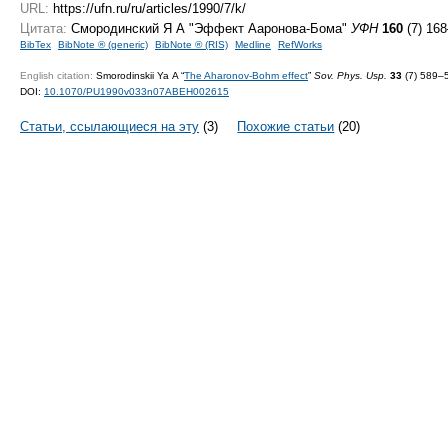
URL:
https://ufn.ru/ru/articles/1990/7/k/
Цитата:
Смородинский Я А "Эффект Ааронова-Бома"
УФН
160
(7) 168
BibTex
BibNote ® (generic)
BibNote ® (RIS)
Medline
RefWorks
English citation:
Smorodinskii Ya A “
The Aharonov-Bohm effect
”
Sov. Phys. Usp.
33
(7) 589–5
DOI:
10.1070/PU1990v033n07ABEH002615
Статьи, ссылающиеся на эту
(3)
Похожие статьи
(20)