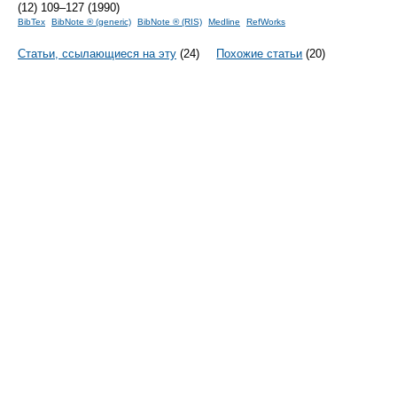
(12) 109–127 (1990)
BibTex
BibNote ® (generic)
BibNote ® (RIS)
Medline
RefWorks
Статьи, ссылающиеся на эту
(24)
Похожие статьи
(20)