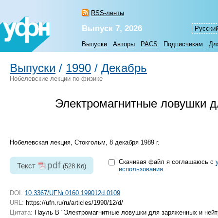
RSS-ленты
Выпуск 7, 2026
Русски
Выпуски
Авторы
PACS
Подписчикам
Дл
Выпуски
/
1990
/
Декабрь
Нобелевские лекции по физике
Электромагнитные ловушки д
Нобелевская лекция, Стокгольм, 8 декабря 1989 г.
Скачивая файл я соглашаюсь с
pdf
Текст
(528 Кб)
использования
.
DOI:
10.3367/UFNr.0160.199012d.0109
URL:
https://ufn.ru/ru/articles/1990/12/d/
Цитата:
Пауль В "Электромагнитные ловушки для заряженных и ней