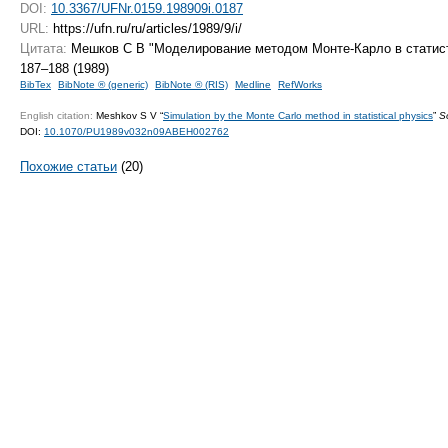
DOI:
10.3367/UFNr.0159.198909i.0187
URL:
https://ufn.ru/ru/articles/1989/9/i/
Цитата:
Мешков С В "Моделирование методом Монте-Карло в статис
187–188 (1989)
BibTex
BibNote ® (generic)
BibNote ® (RIS)
Medline
RefWorks
English citation:
Meshkov S V “
Simulation by the Monte Carlo method in statistical physics
”
S
DOI:
10.1070/PU1989v032n09ABEH002762
Похожие статьи
(20)