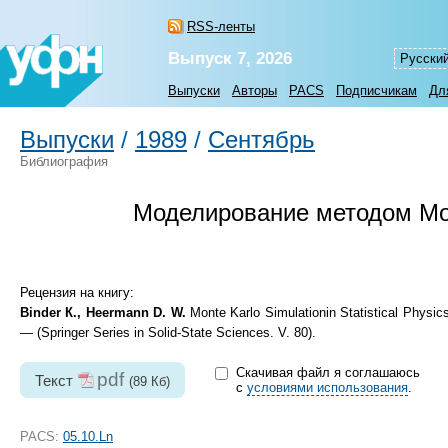
RSS-ленты
Выпуск 7, 2026
Русски
Выпуски
Авторы
PACS
Подписчикам
Дл
Выпуски
/
1989
/
Сентябрь
Библиография
Моделирование методом Мон
Рецензия на книгу:
Binder К., Heermann D. W.
Monte Karlo Simulationin Statistical Physic
— (Springer Series in Solid-State Sciences. V. 80).
Скачивая файл я соглашаюсь
pdf
Текст
(89 Кб)
с
условиями использования
.
PACS:
05.10.Ln