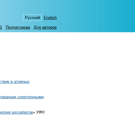
Русский
English
S
Подписчикам
Для авторов
ствие в атомных
рованная электронными
копия адсорбатов
»
УФН