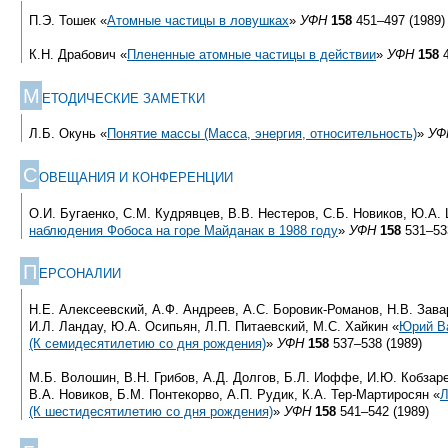
П.Э. Тошек «
Атомные частицы в ловушках
»
УФН
158
451–497 (1989)
К.Н. Драбович «
Плененные атомные частицы в действии
»
УФН
158
4
М
ЕТОДИЧЕСКИЕ ЗАМЕТКИ
Л.Б. Окунь «
Понятие массы (Масса, энергия, относительность)
»
УФ
С
ОВЕЩАНИЯ И КОНФЕРЕНЦИИ
О.И. Бугаенко, С.М. Кудрявцев, В.В. Нестеров, С.Б. Новиков, Ю.А.
наблюдения Фобоса на горе Майданак в 1988 году
»
УФН
158
531–533
П
ЕРСОНАЛИИ
Н.Е. Алексеевский, А.Ф. Андреев, А.С. Боровик-Романов, Н.В. Зава
И.Л. Ландау, Ю.А. Осипьян, Л.П. Питаевский, М.С. Хайкин «
Юрий В
(К семидесятилетию со дня рождения)
»
УФН
158
537–538 (1989)
М.Б. Волошин, В.Н. Грибов, А.Д. Долгов, Б.Л. Иоффе, И.Ю. Кобзаре
В.А. Новиков, Б.М. Понтекорво, А.П. Рудик, К.А. Тер-Мартиросян «
Л
(К шестидесятилетию со дня рождения)
»
УФН
158
541–542 (1989)