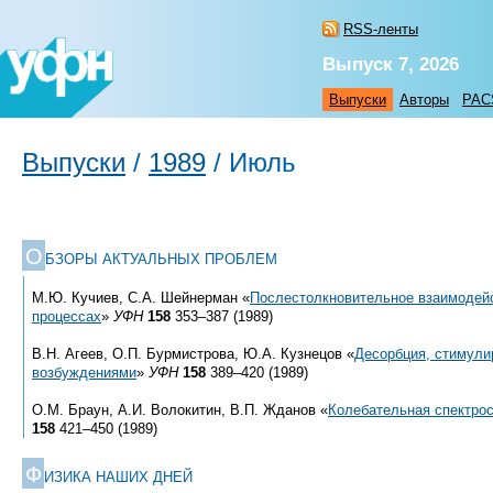
RSS-ленты
Выпуск 7, 2026
Выпуски
Авторы
PAC
Выпуски
/
1989
/
Июль
О
БЗОРЫ АКТУАЛЬНЫХ ПРОБЛЕМ
М.Ю. Кучиев, С.А. Шейнерман «
Послестолкновительное взаимодей
процессах
»
УФН
158
353–387 (1989)
В.Н. Агеев, О.П. Бурмистрова, Ю.А. Кузнецов «
Десорбция, стимули
возбуждениями
»
УФН
158
389–420 (1989)
О.М. Браун, А.И. Волокитин, В.П. Жданов «
Колебательная спектрос
158
421–450 (1989)
Ф
ИЗИКА НАШИХ ДНЕЙ