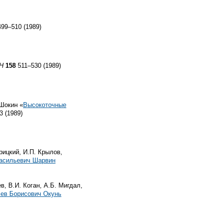
99–510 (1989)
Н
158
511–530 (1989)
 Шокин «
Высокоточные
 (1989)
рицкий, И.П. Крылов,
асильевич Шарвин
в, В.И. Коган, А.Б. Мигдал,
ев Борисович Окунь