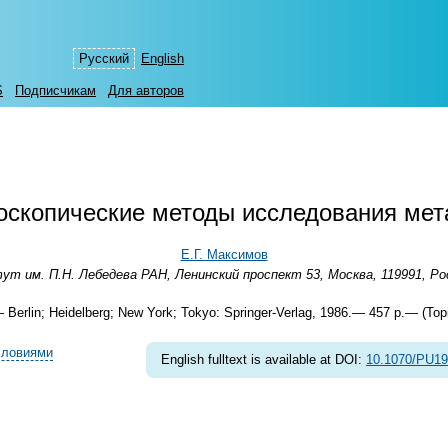
Русский
English
S
Подписчикам
Для авторов
оскопические методы исследования мет
Е.Г. Максимов
т им. П.Н. Лебедева РАН, Ленинский проспект 53, Москва, 119991, Р
r.— Berlin; Heidelberg; New York; Tokyo: Springer-Verlag, 1986.— 457 p.— (Topi
словиями
English fulltext is available at DOI:
10.1070/PU1