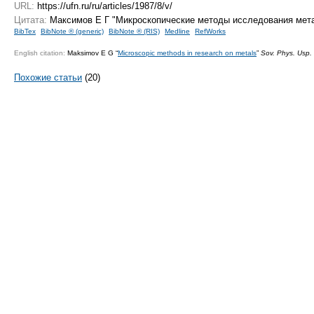
URL:
https://ufn.ru/ru/articles/1987/8/v/
Цитата:
Максимов Е Г "Микроскопические методы исследования мет
BibTex
BibNote ® (generic)
BibNote ® (RIS)
Medline
RefWorks
English citation:
Maksimov E G “
Microscopic methods in research on metals
”
Sov. Phys. Usp.
Похожие статьи
(20)