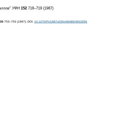
аллов"
УФН
152
718–719 (1987)
30
753–753 (1987);
DOI:
10.1070/PU1987v030n08ABEH002956