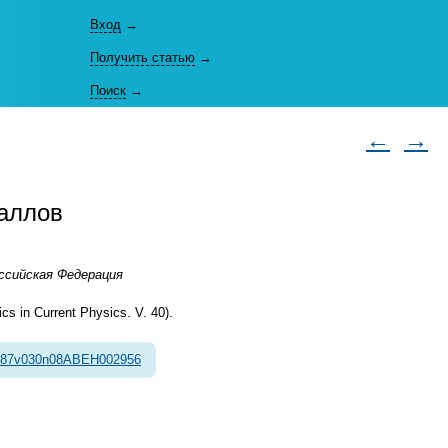
Вход
→
Получить статью
→
Поиск
→
←
→
аллов
оссийская Федерация
cs in Current Physics. V. 40).
987v030n08ABEH002956