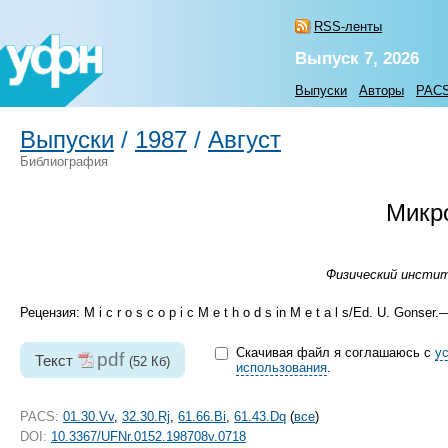
RSS-ленты
Выпуск 7, 2026
Выпуски
Авторы
PAC
Выпуски
/
1987
/
Август
Библиография
Микр
Физический институ
Рецензия: M i c r o s c o p i c M e t h o d s in M e t a l s/Ed. U. Gonse
Скачивая файл я соглашаюсь с
у
pdf
Текст
(52 Кб)
использования
.
PACS:
01.30.Vv
,
32.30.Rj
,
61.66.Bi
,
61.43.Dq
(
все
)
DOI:
10.3367/UFNr.0152.198708v.0718