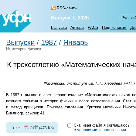
RSS-ленты
Выпуск 7, 2026
Русски
Выпуски
Авторы
PACS
Подписчикам
Дл
Выпуски
/
1987
/
Январь
Из истории физики
К трехсотлетию «Математических на
Физический институт им. П.Н. Лебедева РАН, Л
В 1687 г. вышло в свет первое издание «Математических начал н
важного события в истории физики и всего естествознания. Стат
и метод принципов. Природа тяготения. Критика механики Ньюто
Библиогр. ссылок 41.
Скачивая файл я соглашаюсь
pdf
Текст
(476 Кб)
с
условиями использования
.