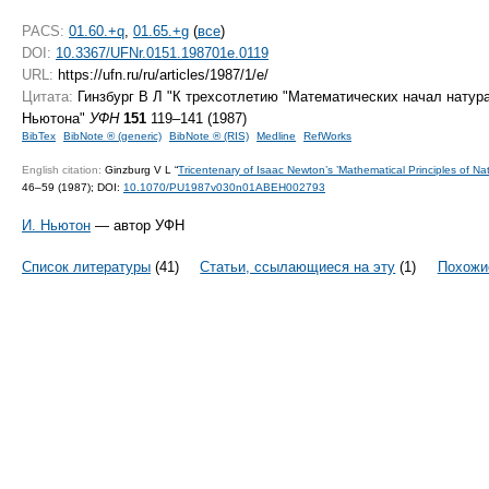
PACS:
01.60.+q
,
01.65.+g
(
все
)
DOI:
10.3367/UFNr.0151.198701e.0119
URL:
https://ufn.ru/ru/articles/1987/1/e/
Цитата:
Гинзбург В Л "К трехсотлетию "Математических начал нату
Ньютона"
УФН
151
119–141 (1987)
BibTex
BibNote ® (generic)
BibNote ® (RIS)
Medline
RefWorks
English citation:
Ginzburg V L “
Tricentenary of Isaac Newton’s ’Mathematical Principles of Na
46–59 (1987);
DOI:
10.1070/PU1987v030n01ABEH002793
И. Ньютон
— автор УФН
Список литературы
(41)
Статьи, ссылающиеся на эту
(1)
Похожи