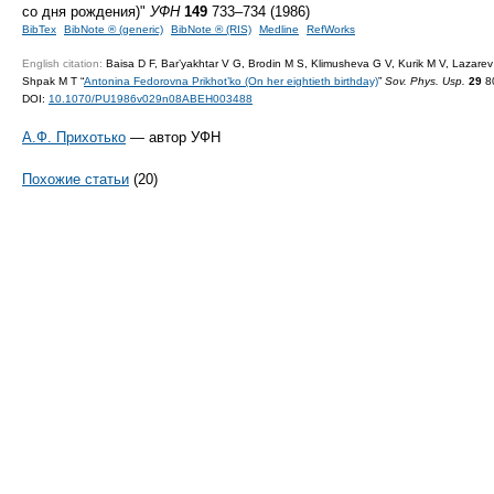
со дня рождения)"
УФН
149
733–734 (1986)
BibTex
BibNote ® (generic)
BibNote ® (RIS)
Medline
RefWorks
English citation:
Baisa D F, Bar’yakhtar V G, Brodin M S, Klimusheva G V, Kurik M V, Lazarev
Shpak M T “
Antonina Fedorovna Prikhot’ko (On her eightieth birthday)
”
Sov. Phys. Usp.
29
80
DOI:
10.1070/PU1986v029n08ABEH003488
А.Ф. Прихотько
— автор УФН
Похожие статьи
(20)