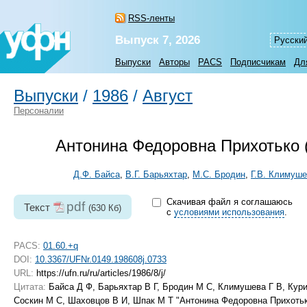
RSS-ленты
Выпуск 7, 2026
Русски
Выпуски
Авторы
PACS
Подписчикам
Дл
Выпуски
/
1986
/
Август
Персоналии
Антонина Федоровна Прихотько 
Д.Ф. Байса
,
В.Г. Барьяхтар
,
М.С. Бродин
,
Г.В. Климуш
Скачивая файл я соглашаюсь
pdf
Текст
(630 Кб)
с
условиями использования
.
PACS:
01.60.+q
DOI:
10.3367/UFNr.0149.198608j.0733
URL:
https://ufn.ru/ru/articles/1986/8/j/
Цитата:
Байса Д Ф, Барьяхтар В Г, Бродин М С, Климушева Г В, Кури
Соскин М С, Шаховцов В И, Шпак М Т "Антонина Федоровна Прихоть