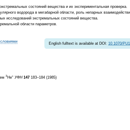
одели экстремальных состояний вещества и их экспериментальная проверка.
олекулярного водорода в мегабарной области, роль непарных взаимодействи
льных исследований экстремальных состояний вещества.
стремальной области параметров.
условиями
English fulltext is available at DOI:
10.1070/PU
3
чем
Не"
УФН
147
183–184 (1985)