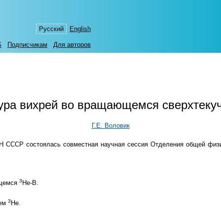
Русский
English
S
Подписчикам
Для авторов
ура вихрей во вращающемся сверхтек
Г.Е. Воловик
а АН СССР состоялась совместная научная сессия Отделения общей фи
3
ющемся
Не-В.
3
чем
Не.