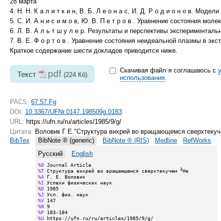
28 марта
4. Н. Н. К а л и т к и н, В. Б. Л е о н а с, И. Д. Р о д и о н о в. М
5. С. И. А н и с и м о в, Ю. В. П е т р о в . Уравнение состояния м
6. Л. В. А л ь т ш у л е р. Результаты и перспективы эксперимента
7. В. Е. Ф о р т о в . Уравнение состояния неидеальной плазмы в эк
Краткое содержание шести докладов приводится ниже.
Скачивая файл я соглашаюсь с
pdf
Текст
(224 Кб)
использования
.
PACS:
67.57.Fg
DOI:
10.3367/UFNr.0147.198509g.0183
URL:
https://ufn.ru/ru/articles/1985/9/g/
Цитата:
Воловик Г Е "Структура вихрей во вращающемся сверхтеку
BibTex
BibNote ® (generic)
BibNote ® (RIS)
Medline
RefWorks
Русский
English
%0
3
%T
 Структура вихрей во вращающемся сверхтекучем 
%A
%I
%D
%J
%V
%N
%P
%U