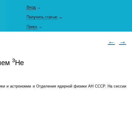
Вход
→
Получить статью
→
Поиск
→
←
→
3
учем
Не
зики и астрономии и Отделения ядерной физики АН СССР. На сессии