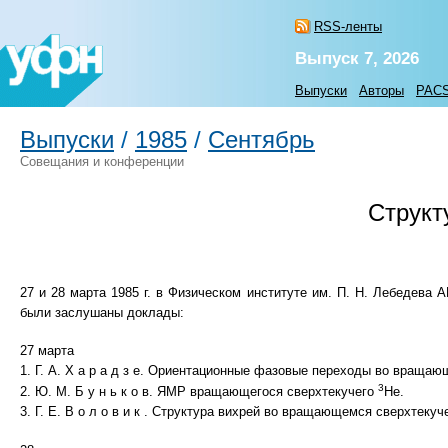
RSS-ленты
Выпуск 7, 2026
Выпуски
Авторы
PAC
Выпуски
/
1985
/
Сентябрь
Совещания и конференции
Структ
27 и 28 марта 1985 г. в Физическом институте им. П. Н. Лебедев
были заслушаны доклады:
27 марта
1. Г. А. X а р а д з е. Ориентационные фазовые переходы во враща
3
2. Ю. М. Б у н ь к о в. ЯМР вращающегося сверхтекучего
Не.
3. Г. Е. В о л о в и к . Структура вихрей во вращающемся сверхтеку