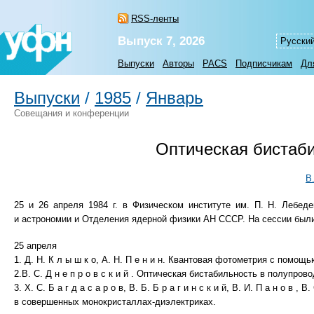
RSS-ленты
Выпуск 7, 2026
Русски
Выпуски
Авторы
PACS
Подписчикам
Дл
Выпуски
/
1985
/
Январь
Совещания и конференции
Оптическая бистаби
В
25 и 26 апреля 1984 г. в Физическом институте им. П. Н. Лебе
и астрономии и Отделения ядерной физики АН СССР. На сессии был
25 апреля
1. Д. Н. К л ы ш к о, А. Н. П е н и н. Квантовая фотометрия с помощ
2.В. С. Д н е п р о в с к и й . Оптическая бистабильность в полупров
3. X. С. Б а г д а с а р о в, В. Б. Б р а г и н с к и й, В. И. П а н о 
в совершенных монокристаллах-диэлектриках.