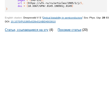
url
 = {
https://ufn.ru/ru/articles/1985/1/j/
},
doi
 = {
10.3367/UFNr.0145.198501j.0149
}
}
English citation:
Dneprovskii V S “
Optical bistability in semiconductors
”
Sov. Phys. Usp.
28
93–
DOI:
10.1070/PU1985v028n01ABEH003810
Статьи, ссылающиеся на эту
(4)
Похожие статьи
(20)