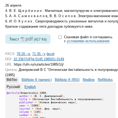
26 апреля
4. В. Е. Щ е р б и н и н . Магнитные, магнитоупругие и электромагн
5. А. А. С а м о х в а л о в, В. В. О с и п о в. Электрон-магнонное 
6. И. О. К у л и к . Сверхпроводимость узкозонных металлов и полу
Краткое содержание пяти докладов публикуется ниже.
Скачивая файл я соглашаюсь
pdf
Текст
(417 Кб)
с
условиями использования
.
PACS:
78.20.−e
,
71.35.−y
(
все
)
DOI:
10.3367/UFNr.0145.198501j.0149
URL:
https://ufn.ru/ru/articles/1985/1/j/
Цитата:
Днепровский В С "Оптическая бистабильность в полупровод
(1985)
BibTex
BibNote ® (generic)
BibNote ® (RIS)
Medline
RefWorks
Русский
English
@article
{
Dneprovskii:1985
,
author
 = {
В. С. Днепровский
},
title
 = {
Оптическая бистабильность в полупроводниках
},
publisher
 = {
Успехи физических наук
},
year
 = {
1985
},
journal
 = {
Усп. физ. наук
},
volume
 = {
145
},
number
 = {
1
},
pages
 = {
149-151
},