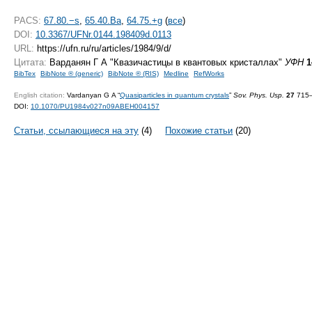
PACS:
67.80.−s
,
65.40.Ba
,
64.75.+g
(
все
)
DOI:
10.3367/UFNr.0144.198409d.0113
URL:
https://ufn.ru/ru/articles/1984/9/d/
Цитата:
Варданян Г А "Квазичастицы в квантовых кристаллах"
УФН
1
BibTex
BibNote ® (generic)
BibNote ® (RIS)
Medline
RefWorks
English citation:
Vardanyan G A “
Quasiparticles in quantum crystals
”
Sov. Phys. Usp.
27
715–
DOI:
10.1070/PU1984v027n09ABEH004157
Статьи, ссылающиеся на эту
(4)
Похожие статьи
(20)