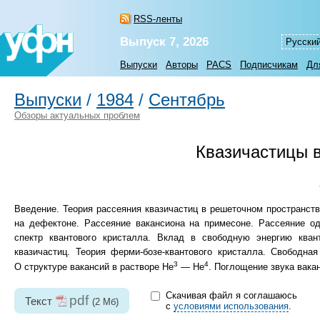
RSS-ленты
Выпуск 7, 2026
Русски
Выпуски
Авторы
PACS
Подписчикам
Дл
Выпуски
/
1984
/
Сентябрь
Обзоры актуальных проблем
Квазичастицы в
Введение. Теория рассеяния квазичастиц в решеточном пространств
на дефектоне. Рассеяние вакансиона на примесоне. Рассеяние од
спектр квантового кристалла. Вклад в свободную энергию квант
квазичастиц. Теория ферми-бозе-квантового кристалла. Свободна
3
4
О структуре вакансий в растворе Не
— Не
. Поглощение звука вака
Скачивая файл я соглашаюсь
pdf
Текст
(2 Мб)
с
условиями использования
.