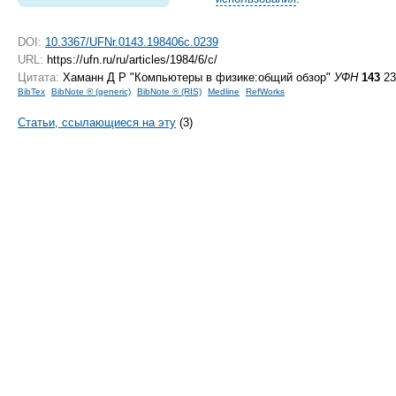
DOI:
10.3367/UFNr.0143.198406c.0239
URL:
https://ufn.ru/ru/articles/1984/6/c/
Цитата:
Хаманн Д Р "Компьютеры в физике:общий обзор"
УФН
143
23
BibTex
BibNote ® (generic)
BibNote ® (RIS)
Medline
RefWorks
Статьи, ссылающиеся на эту
(3)