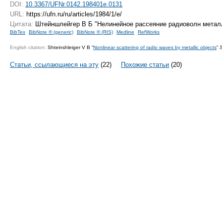
DOI:
10.3367/UFNr.0142.198401e.0131
URL:
https://ufn.ru/ru/articles/1984/1/e/
Цитата:
Штейншлейгер В Б "Нелинейное рассеяние радиоволн метал
BibTex
BibNote ® (generic)
BibNote ® (RIS)
Medline
RefWorks
English citation:
Shteinshleiger V B “
Nonlinear scattering of radio waves by metallic objects
”
S
Статьи, ссылающиеся на эту
(22)
Похожие статьи
(20)