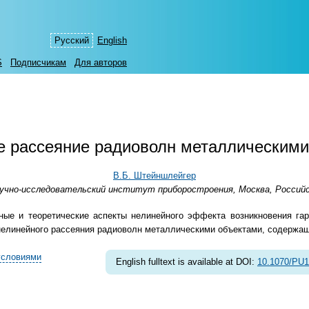
Русский
English
S
Подписчикам
Для авторов
е рассеяние радиоволн металлическими
В.Б. Штейншлейгер
учно-исследовательский институт приборостроения, Москва, Россий
ные и теоретические аспекты нелинейного эффекта возникновения гар
елинейного рассеяния радиоволн металлическими объектами, содержащим
условиями
English fulltext is available at DOI:
10.1070/PU