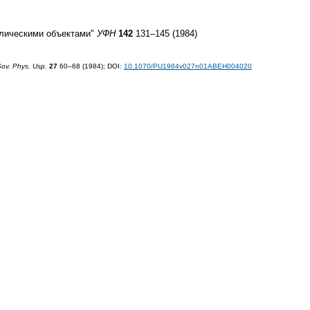
лическими объектами"
УФН
142
131–145 (1984)
ov. Phys. Usp.
27
60–68 (1984);
DOI:
10.1070/PU1984v027n01ABEH004020