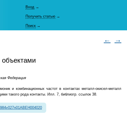
Вход
→
Получить статью
→
Поиск
→
←
→
 объектами
ская Федерация
моник и комбинационных частот в контактах металл-окисел-металл
и такого рода контакты. Илл. 7, библиогр. ссылок 38.
1984v027n01ABEH004020