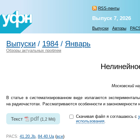
RSS-ленты
Выпуск 7, 2026
Выпуски
Авторы
PAC
Выпуски
/
1984
/
Январь
Обзоры актуальных проблем
Нелинейно
Московский на
В статье в систематизированном виде излагаются эксперименталь
на радиочастотах. Рассматриваются особенности и закономерности н
Скачивая файл я соглашаюсь с
pdf
Текст
(1,2 Мб)
использования
.
PACS:
41.20.Jb
,
84.40.Ua
(
все
)