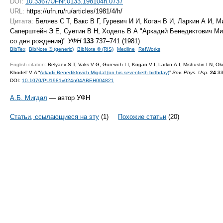
DOI:
10.3367/UFNr.0133.198104h.0737
URL:
https://ufn.ru/ru/articles/1981/4/h/
Цитата:
Беляев С Т, Вакс В Г, Гуревич И И, Коган В И, Ларкин А И, 
Саперштейн Э Е, Суетин В Н, Ходель В А "Аркадий Бенедиктович М
со дня рождения)"
УФН
133
737–741 (1981)
BibTex
BibNote ® (generic)
BibNote ® (RIS)
Medline
RefWorks
English citation:
Belyaev S T, Vaks V G, Gurevich I I, Kogan V I, Larkin A I, Mishustin I N, O
Khodel’ V A “
Arkadii Benediktovich Migdal (on his seventieth birthday)
”
Sov. Phys. Usp.
24
33
DOI:
10.1070/PU1981v024n04ABEH004821
А.Б. Мигдал
— автор УФН
Статьи, ссылающиеся на эту
(1)
Похожие статьи
(20)