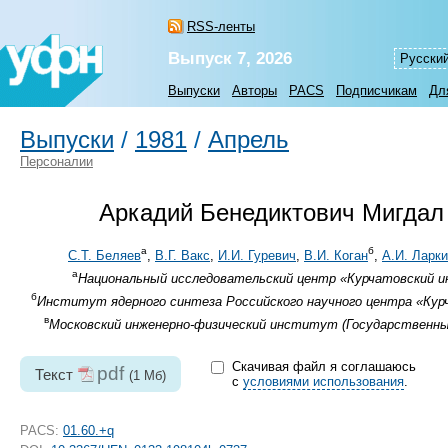
RSS-ленты
Выпуск 7, 2026
Русски
Выпуски
Авторы
PACS
Подписчикам
Дл
Выпуски
/
1981
/
Апрель
Персоналии
Аркадий Бенедиктович Мигдал 
а
б
С.Т. Беляев
,
В.Г. Вакс
,
И.И. Гуревич
,
В.И. Коган
,
А.И. Ларк
а
Национальный исследовательский центр «Курчатовский ин
б
Институт ядерного синтеза Российского научного центра «Курч
в
Московский инженерно-физический институт (Государственный
Скачивая файл я соглашаюсь
pdf
Текст
(1 Мб)
с
условиями использования
.
PACS:
01.60.+q