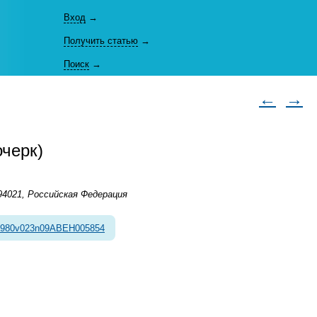
Вход
→
Получить статью
→
Поиск
→
←
→
черк)
94021, Российская Федерация
1980v023n09ABEH005854