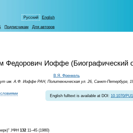
Русский
English
S
Подписчикам
Для авторов
м Федорович Иоффе (Биографический о
В.Я. Френкель
т им. А.Ф. Иоффе РАН, Политехническая ул. 26, Санкт-Петербург, 1
условиями
English fulltext is available at DOI:
10.1070/PU
черк)"
УФН
132
11–45 (1980)