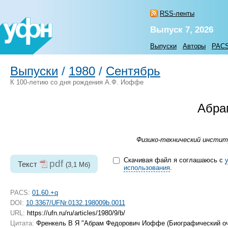
RSS-ленты
Выпуск 7, 2026
Выпуски
Авторы
PAC
Выпуски
/
1980
/
Сентябрь
К 100-летию со дня рождения А.Ф. Иоффе
Абра
Физико-технический институ
Скачивая файл я соглашаюсь с
pdf
Текст
(3,1 Мб)
использования
.
PACS:
01.60.+q
DOI:
10.3367/UFNr.0132.198009b.0011
URL:
https://ufn.ru/ru/articles/1980/9/b/
Цитата:
Френкель В Я "Абрам Федорович Иоффе (Биографический о