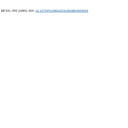
.
23
531–550 (1980);
DOI:
10.1070/PU1980v023n09ABEH005854