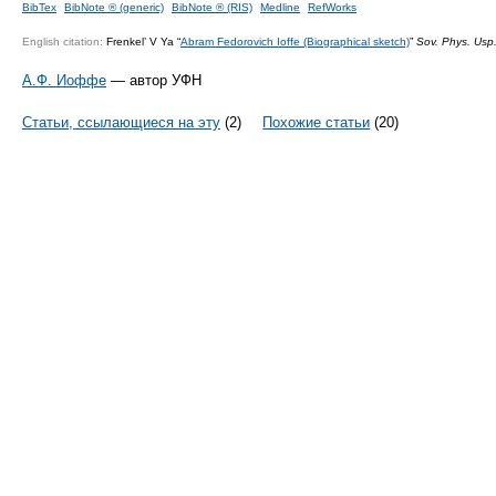
BibTex
BibNote ® (generic)
BibNote ® (RIS)
Medline
RefWorks
English citation:
Frenkel’ V Ya “
Abram Fedorovich Ioffe (Biographical sketch)
”
Sov. Phys. Usp
А.Ф. Иоффе
— автор УФН
Статьи, ссылающиеся на эту
(2)
Похожие статьи
(20)