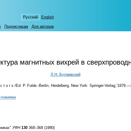
Русский
English
S
Подписчикам
Для авторов
ктура магнитных вихрей в сверхпровод
Л.Н. Булаевский
d u c t o r s /Ed. P. Fulde.-Berlin, Heidelberg, New York: Springer-Verlag,’1979.
словиями
дниках"
УФН
130
368–368 (1980)