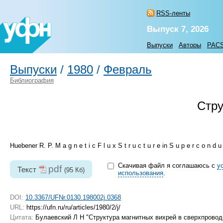
RSS-ленты
Выпуск 7, 2026
Выпуски
Авторы
PAC
Выпуски
/
1980
/
Февраль
Библиография
Стру
Huebener R. P. M a g n e t i c F l u x S t r u c t u r e in S u p e r c o n 
Скачивая файл я соглашаюсь с
у
pdf
Текст
(95 Кб)
использования
.
DOI:
10.3367/UFNr.0130.198002j.0368
URL:
https://ufn.ru/ru/articles/1980/2/j/
Цитата:
Булаевский Л Н "Структура магнитных вихрей в сверхпрово