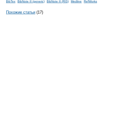
BibTex
BibNote ® (generic)
BibNote ® (RIS)
Medline
RefWorks
Похожие статьи
(17)