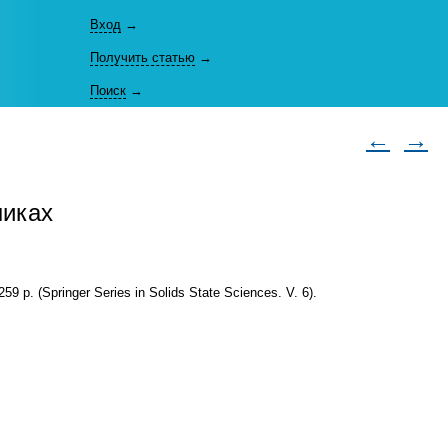
Вход
→
Получить статью
→
Поиск
→
←
→
никах
—259 p. (Springer Series in Solids State Sciences. V. 6).