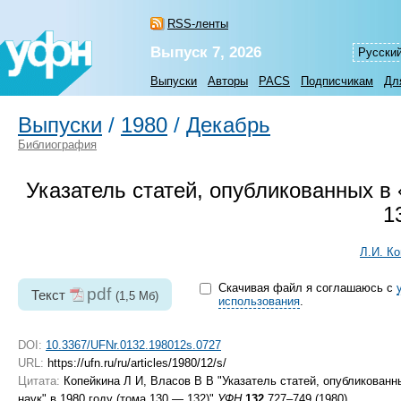
RSS-ленты
Выпуск 7, 2026
Русски
Выпуски
Авторы
PACS
Подписчикам
Дл
Выпуски
/
1980
/
Декабрь
Библиография
Указатель статей, опубликованных в 
1
Л.И. К
Скачивая файл я соглашаюсь с
pdf
Текст
(1,5 Мб)
использования
.
DOI:
10.3367/UFNr.0132.198012s.0727
URL:
https://ufn.ru/ru/articles/1980/12/s/
Цитата:
Копейкина Л И, Власов В В "Указатель статей, опубликованн
наук" в 1980 году (тома 130 — 132)"
УФН
132
727–749 (1980)