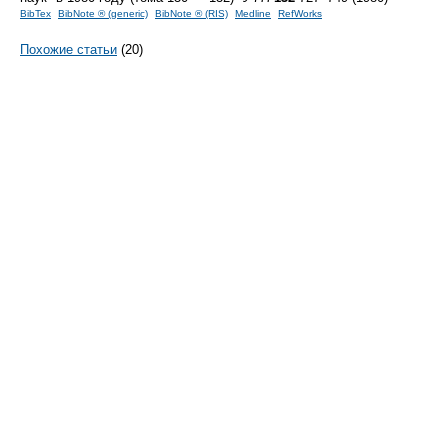
BibTex
BibNote ® (generic)
BibNote ® (RIS)
Medline
RefWorks
Похожие статьи
(20)