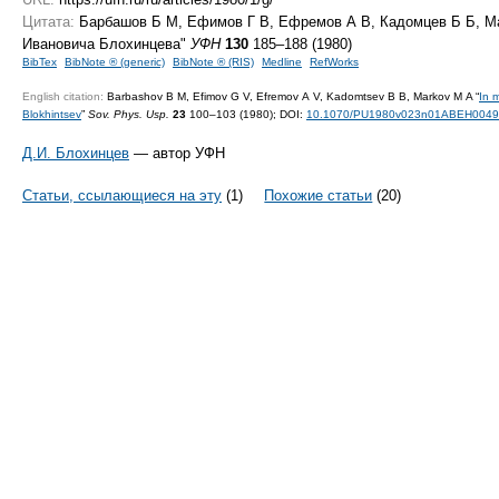
Цитата:
Барбашов Б М, Ефимов Г В, Ефремов А В, Кадомцев Б Б, М
Ивановича Блохинцева"
УФН
130
185–188 (1980)
BibTex
BibNote ® (generic)
BibNote ® (RIS)
Medline
RefWorks
English citation:
Barbashov B M, Efimov G V, Efremov A V, Kadomtsev B B, Markov M A “
In 
Blokhintsev
”
Sov. Phys. Usp.
23
100–103 (1980);
DOI:
10.1070/PU1980v023n01ABEH004
Д.И. Блохинцев
— автор УФН
Статьи, ссылающиеся на эту
(1)
Похожие статьи
(20)