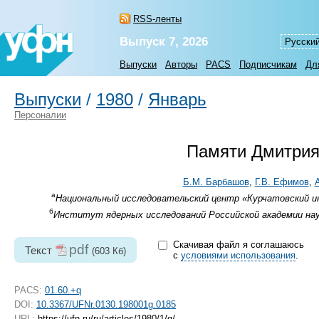
RSS-ленты
Выпуск 7, 2026
Русски
Выпуски
Авторы
PACS
Подписчикам
Дл
Выпуски
/
1980
/
Январь
Персоналии
Памяти Дмитрия
Б.М. Барбашов
,
Г.В. Ефимов
,
а
Национальный исследовательский центр «Курчатовский ин
б
Институт ядерных исследований Российской академии наук
Скачивая файл я соглашаюсь
pdf
Текст
(603 Кб)
с
условиями использования
.
PACS:
01.60.+q
DOI:
10.3367/UFNr.0130.198001g.0185
URL:
https://ufn.ru/ru/articles/1980/1/g/