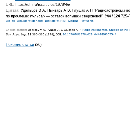
URL:
https://ufn.ru/ru/articles/1978/4/i/
Цитата:
Удальцов В А, Пынзарь А В, Глушак А П "Радиоастрономиче
по проблеме: пульсар — остаток вспышки сверхновой"
УФН
124
725–7
BibTex
BibNote ® (generic)
BibNote ® (RIS)
Medline
RefWorks
English citation:
Udal’sov V A, Pynzar’ A V, Glushak A P “
Radio-Astronomical Studies of th
Sov. Phys. Usp.
21
365–366 (1978);
DOI:
10.1070/PU1978v021n04ABEH005544
Похожие статьи
(20)