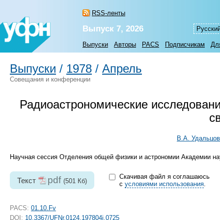
RSS-ленты
Выпуск 7, 2026
Русски
Выпуски
Авторы
PACS
Подписчикам
Дл
Выпуски
/
1978
/
Апрель
Совещания и конференции
Радиоастрономические исследовани
с
В.А. Удальцов
Научная сессия Отделения общей физики и астрономии Академии наук
Скачивая файл я соглашаюсь
pdf
Текст
(501 Кб)
с
условиями использования
.
PACS:
01.10.Fv
DOI:
10.3367/UFNr.0124.197804i.0725