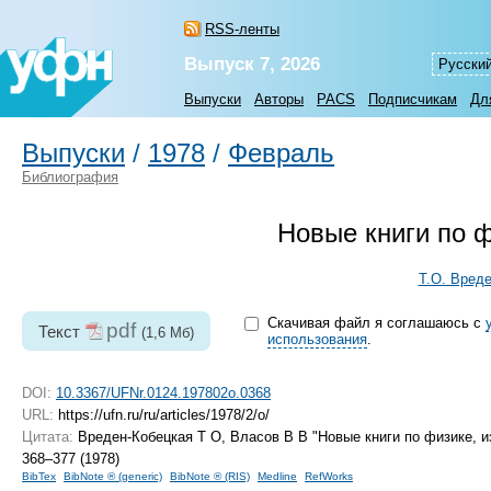
RSS-ленты
Выпуск 7, 2026
Русски
Выпуски
Авторы
PACS
Подписчикам
Дл
Выпуски
/
1978
/
Февраль
Библиография
Новые книги по 
Т.О. Вред
Скачивая файл я соглашаюсь с
pdf
Текст
(1,6 Мб)
использования
.
DOI:
10.3367/UFNr.0124.197802o.0368
URL:
https://ufn.ru/ru/articles/1978/2/o/
Цитата:
Вреден-Кобецкая Т О, Власов В В "Новые книги по физике,
368–377 (1978)
BibTex
BibNote ® (generic)
BibNote ® (RIS)
Medline
RefWorks