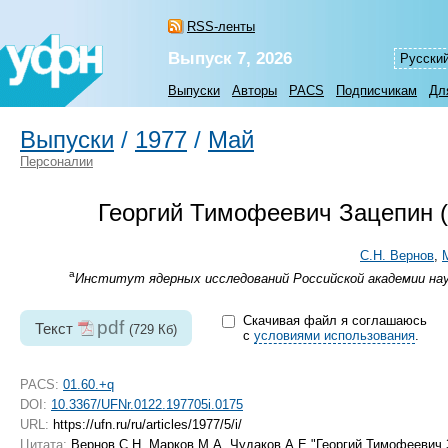
RSS-ленты
Выпуск 7, 2026
Русски
Выпуски
Авторы
PACS
Подписчикам
Дл
Выпуски
/
1977
/
Май
Персоналии
Георгий Тимофеевич Зацепин (
С.Н. Вернов
,
а
Институт ядерных исследований Российской академии наук
Скачивая файл я соглашаюсь
pdf
Текст
(729 Кб)
с
условиями использования
.
PACS:
01.60.+q
DOI:
10.3367/UFNr.0122.197705i.0175
URL:
https://ufn.ru/ru/articles/1977/5/i/
Цитата:
Вернов С Н, Марков М А, Чудаков А Е "Георгий Тимофеевич