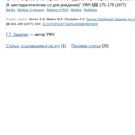
(К шестидесятилетию со дня рождения)"
УФН
122
175–178 (1977)
BibTex
BibNote ® (generic)
BibNote ® (RIS)
Medline
RefWorks
English citation:
Vernov S N, Markov M A, Chudakov A E “
Georgii Timofeevich Zatsepin (on hi
20
463–465 (1977);
DOI:
10.1070/PU1977v020n05ABEH005403
Г.Т. Зацепин
— автор УФН
Статьи, ссылающиеся на эту
(1)
Похожие статьи
(20)