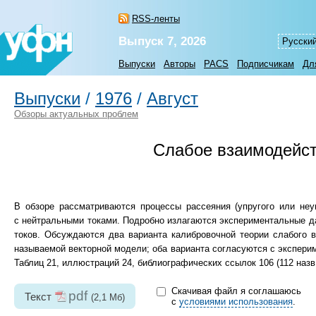
RSS-ленты
Выпуск 7, 2026
Русски
Выпуски
Авторы
PACS
Подписчикам
Дл
Выпуски
/
1976
/
Август
Обзоры актуальных проблем
Слабое взаимодейст
В обзоре рассматриваются процессы рассеяния (упругого или неу
с нейтральными токами. Подробно излагаются экспериментальные д
токов. Обсуждаются два варианта калибровочной теории слабого 
называемой векторной модели; оба варианта согласуются с экспери
Таблиц 21, иллюстраций 24, библиографических ссылок 106 (112 назв;
Скачивая файл я соглашаюсь
pdf
Текст
(2,1 Мб)
с
условиями использования
.