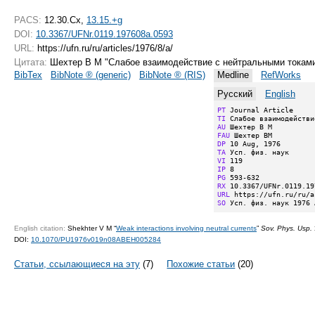
PACS:
12.30.Cx,
13.15.+g
DOI:
10.3367/UFNr.0119.197608a.0593
URL:
https://ufn.ru/ru/articles/1976/8/a/
Цитата:
Шехтер В М "Слабое взаимодействие с нейтральными токам
BibTex
BibNote ® (generic)
BibNote ® (RIS)
Medline
RefWorks
Русский
English
PT
TI
AU
FAU
DP
TA
VI
IP
PG
RX
URL
SO
 Усп. физ. наук 1976 
English citation:
Shekhter V M “
Weak interactions involving neutral currents
”
Sov. Phys. Usp.
DOI:
10.1070/PU1976v019n08ABEH005284
Статьи, ссылающиеся на эту
(7)
Похожие статьи
(20)